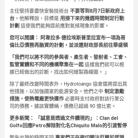
主任堅持要盡快安裝技術台
不要等到8月7日新政府上
台
。他解釋說，目標是
用接下來的幾週時間制定行動
計劃
這使我們能夠提前應對氣候現象的影響。
您可以閱讀：
阿韋拉多·德拉埃斯普里拉宣布一項為哥
倫比亞債務再融資的計劃，並派遣財政部長前往華盛頓
「我們可以將不同的參與者、產生者、發射者、工會、
監管實體和不同的機構聚集在一起
這樣我們就可以根
據已經做出的診斷，找出如何繪製路線圖。 」
除了最終改變時間表外，Hydrotoango 協會還將提出其
他措施，以加強國家的能源安全。他們之中
制定激勵
措施，使熱電廠更快運作
必要時支付政府對該行業公
司的債務，據該實體稱，債務已超過 90 億比索。
更多新聞：
「誠意是透過文件體現的」：Clan del
Golfo回應Petro解除對化名Chiquito Malo的引渡暫停
警告出現的時間不同
專家們正在密切關注厄爾尼諾現