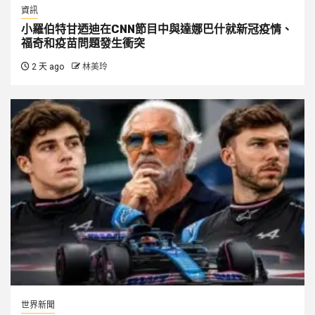
資訊
小羅伯特甘迺迪在CNN節目中與達娜巴什就新冠疫情、
福奇和疫苗問題發生衝突
2 天 ago
林美玲
世界新聞