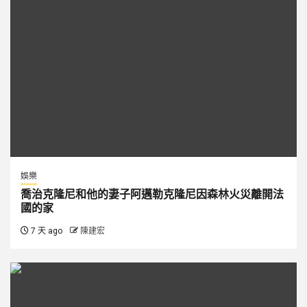
娛樂
喬治克隆尼和他的妻子阿邁勒克隆尼因森林火災離開法
國的家
7 天 ago
陳建宏