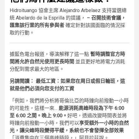
Hidroituango 協會主席 Alejandro Arbelaez 支持當選總
統 Abelardo de la Esprilla 的提議，
– 召開技術會議，
匯集該行業的所有參與者
確定針對該國面臨的情況採
取的行動。
據藍色電台報道，導演解釋了這一點
暫時調整官方時
間將允許自然光使用更長時間
並且更好地將電力消耗
分配到需求最大的地區。
另請閱讀：
最低工資：如果您在周日或假日輪班，這
就是他們必須向您支付的工資
「例如，我們將分析將哥倫比亞的時鐘向前撥動一小時
的可能性，這樣一來…
能源消耗高峰時段為下午 6:00
至 6:00 之間。晚上 9:00。
好吧，透過改變時間表並將
時鐘向前撥動一小時，我們可以
享受額外一小時的自然
光，讓尖峰時段變得平緩，系統也不會發揮全部效果
「消費集中在三個高峰時段，」阿貝拉茲說。