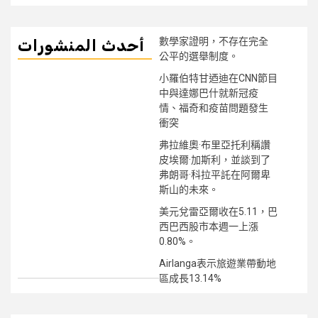
數學家證明，不存在完全
أحدث المنشورات
公平的選舉制度。
小羅伯特甘迺迪在CNN節目
中與達娜巴什就新冠疫
情、福奇和疫苗問題發生
衝突
弗拉維奧·布里亞托利稱讚
皮埃爾·加斯利，並談到了
弗朗哥·科拉平託在阿爾卑
斯山的未來。
美元兌雷亞爾收在5.11，巴
西巴西股市本週一上漲
0.80%。
Airlanga表示旅遊業帶動地
區成長13.14%