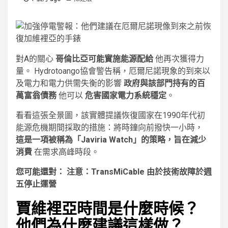
對A的關心
哥倫比亞可能實施能源配給
他再次獲得力
量。 Hydrotoango協會警告稱，厄爾尼諾現象的到來以
及電力和電力供需失衡的影響
政府與該部門持有的百
萬富翁債務
他可以
危害國家電力系統穩定
。
看看這張全景圖，該實體提議恢復國家在1990年代初
能源危機期間採取的措施：將時鐘向前撥快一小時，
這是一項被稱為「Javiria Watch」的策略，旨在減少
消費
在需求高峰時段。
您可能還對：
注意：TransMiCable 由於技術故障於週
五停止運營
賈維裡亞時間是什麼時候？
他們為什麼建議這樣做？