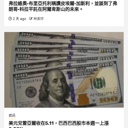
弗拉維奧·布里亞托利稱讚皮埃爾·加斯利，並談到了弗
朗哥·科拉平託在阿爾卑斯山的未來。
2 天 ago
林美玲
資訊
美元兌雷亞爾收在5.11，巴西巴西股市本週一上漲