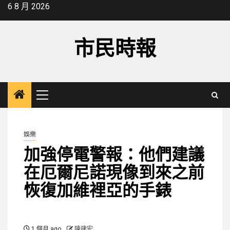
Skip
6 8 月 2026
to
content
市民時報
Primary
Menu
娛樂
加強停電警報：他們建議
在厄爾尼諾現像到來之前
恢復加維裡亞的手錶
1 個月 ago
陳建宏