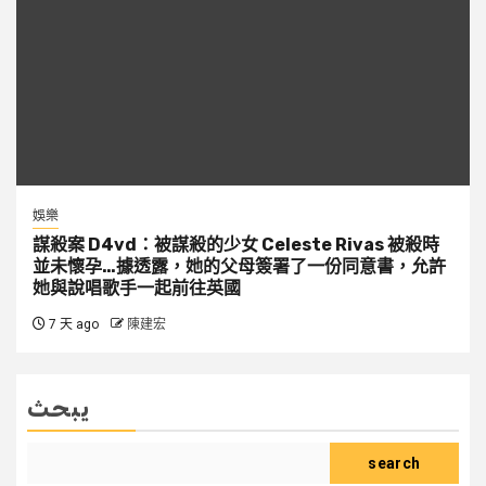
娛樂
謀殺案 D4vd：被謀殺的少女 Celeste Rivas 被殺時
並未懷孕…據透露，她的父母簽署了一份同意書，允許
她與說唱歌手一起前往英國
7 天 ago
陳建宏
يبحث
search