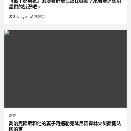
《橘子郡男孩》的演員們現在都在哪裡？來看看這些明
星們的近況吧。
2 天 ago
林建忠
娛樂
喬治克隆尼和他的妻子阿邁勒克隆尼因森林火災離開法
國的家