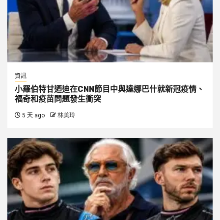
資訊
小羅伯特甘迺迪在CNN節目中與達娜巴什就新冠疫情、
福奇和疫苗問題發生衝突
5 天 ago
林美玲