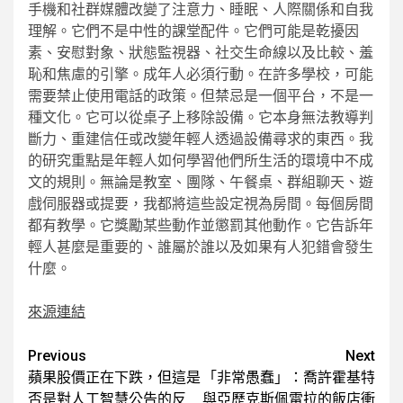
手機和社群媒體改變了注意力、睡眠、人際關係和自我
理解。它們不是中性的課堂配件。它們可能是乾擾因
素、安慰對象、狀態監視器、社交生命線以及比較、羞
恥和焦慮的引擎。成年人必須行動。在許多學校，可能
需要禁止使用電話的政策。但禁忌是一個平台，不是一
種文化。它可以從桌子上移除設備。它本身無法教導判
斷力、重建信任或改變年輕人透過設備尋求的東西。我
的研究重點是年輕人如何學習他們所生活的環境中不成
文的規則。無論是教室、團隊、午餐桌、群組聊天、遊
戲伺服器或提要，我都將這些設定視為房間。每個房間
都有教學。它獎勵某些動作並懲罰其他動作。它告訴年
輕人甚麼是重要的、誰屬於誰以及如果有人犯錯會發生
什麼。
來源連結
Post
Previous
Next
蘋果股價正在下跌，但這是
「非常愚蠢」：喬許霍基特
navigation
否是對人工智慧公告的反
與亞歷克斯佩雷拉的飯店衝