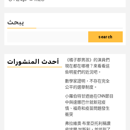
يبحث
search
《橘子郡男孩》的演員們
أحدث المنشورات
現在都在哪裡？來看看這
些明星們的近況吧。
數學家證明，不存在完全
公平的選舉制度。
小羅伯特甘迺迪在CNN節目
中與達娜巴什就新冠疫
情、福奇和疫苗問題發生
衝突
弗拉維奧·布里亞托利稱讚
皮埃爾·加斯利，並談到了