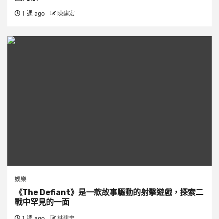
1 週 ago
陳建宏
娛樂
《The Defiant》是一款故事驅動的射擊遊戲，探索二
戰中罕見的一面
1 週 ago
林建忠