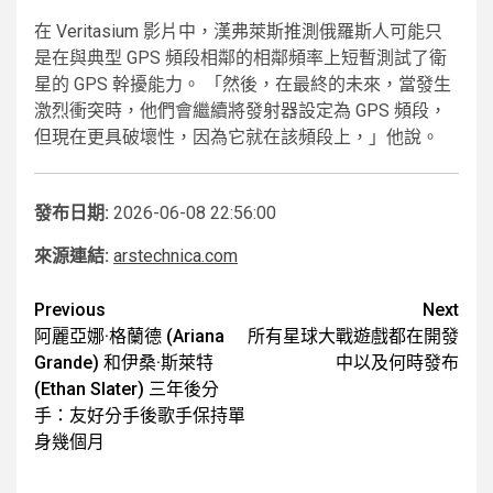
在 Veritasium 影片中，漢弗萊斯推測俄羅斯人可能只
是在與典型 GPS 頻段相鄰的相鄰頻率上短暫測試了衛
星的 GPS 幹擾能力。 「然後，在最終的未來，當發生
激烈衝突時，他們會繼續將發射器設定為 GPS 頻段，
但現在更具破壞性，因為它就在該頻段上，」他說。
發布日期:
2026-06-08 22:56:00
來源連結:
arstechnica.com
Post
Previous
Next
阿麗亞娜·格蘭德 (Ariana
所有星球大戰遊戲都在開發
navigation
Grande) 和伊桑·斯萊特
中以及何時發布
(Ethan Slater) 三年後分
手：友好分手後歌手保持單
身幾個月