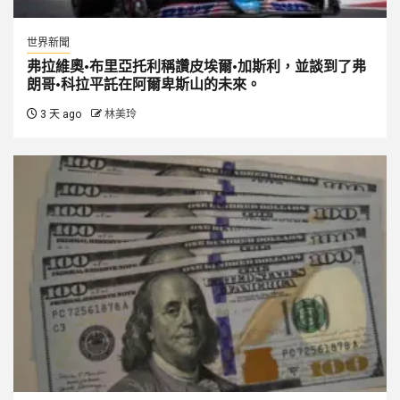
世界新聞
弗拉維奧·布里亞托利稱讚皮埃爾·加斯利，並談到了弗
朗哥·科拉平託在阿爾卑斯山的未來。
3 天 ago
林美玲