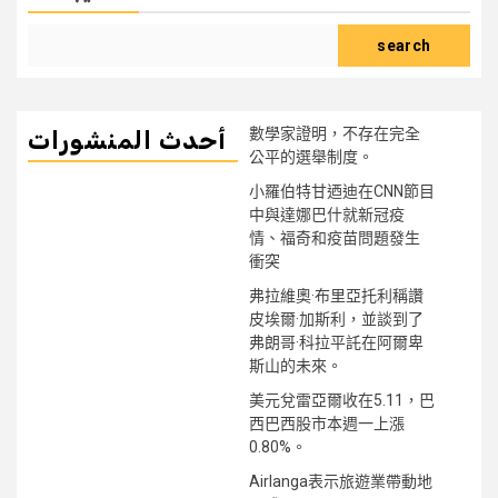
search
數學家證明，不存在完全
أحدث المنشورات
公平的選舉制度。
小羅伯特甘迺迪在CNN節目
中與達娜巴什就新冠疫
情、福奇和疫苗問題發生
衝突
弗拉維奧·布里亞托利稱讚
皮埃爾·加斯利，並談到了
弗朗哥·科拉平託在阿爾卑
斯山的未來。
美元兌雷亞爾收在5.11，巴
西巴西股市本週一上漲
0.80%。
Airlanga表示旅遊業帶動地