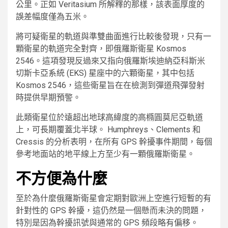
公里。正如 Veritasium 所解釋的那樣，該表面厚度的
誤差幅度僅為五米。
將可疑衛星的軌道與準雙曲面進行比較後發現，只有一
顆衛星的軌道完全對齊，即俄羅斯衛星 Kosmos
2546。這項發現反過來又指向俄羅斯埃迪納亞科斯米
切斯卡亞系統 (EKS) 星座中的六顆衛星，其中包括
Kosmos 2546，這些衛星旨在在檢測到彈道飛彈發射
時提供早期預警。
此類衛星位於遠超出地球高緯度的高橢圓莫尼亞軌道
上，可長期覆蓋北半球。 Humphreys、Clements 和
Cressis 的分析表明，在所有 GPS 幹擾事件期間，每個
參考地面站的地平線上方至少有一顆俄羅斯衛星。
不方便為什麼
至於為什麼俄羅斯衛星會定期對歐洲上空進行短暫的有
針對性的 GPS 幹擾，這仍然是一個懸而未決的問題，
特別是因為幹擾訊號與通常的 GPS 頻段略有偏移。