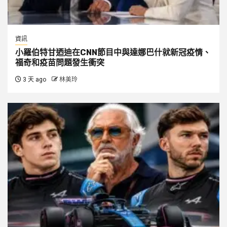
資訊
小羅伯特甘迺迪在CNN節目中與達娜巴什就新冠疫情、
福奇和疫苗問題發生衝突
3 天 ago
林美玲