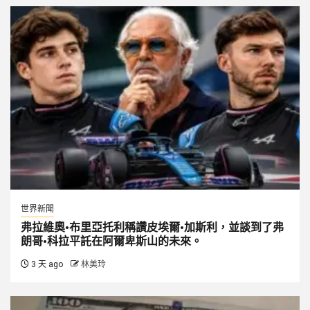
世界新聞
弗拉維奧·布里亞托利稱讚皮埃爾·加斯利，並談到了弗
朗哥·科拉平託在阿爾卑斯山的未來。
3 天 ago
林美玲