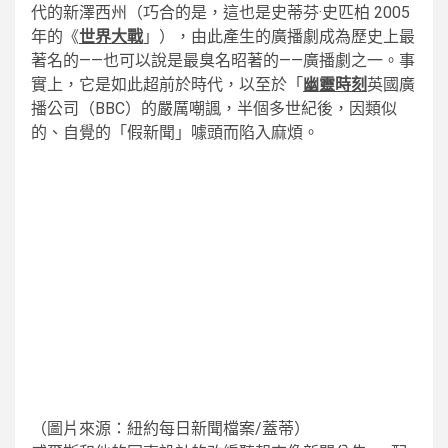
代的新澤西州（巧合的是，這也是史蒂芬·史匹柏 2005
年的《
世界大戰
」），由此產生的廣播劇成為歷史上最
著名的——也可以說是最臭名昭著的——廣播劇之一。事
實上，它是如此超前於時代，以至於「
幽靈時刻
英國廣
播公司（BBC）的嚴厲嘲諷，半個多世紀後，因類似
的、自覺的「假新聞」噱頭而陷入麻煩。
（圖片來源：紐約每日新聞檔案/蓋蒂）