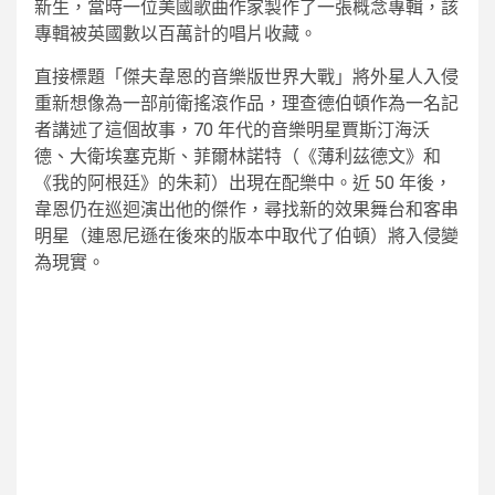
新生，當時一位美國歌曲作家製作了一張概念專輯，該
專輯被英國數以百萬計的唱片收藏。
直接標題「傑夫韋恩的音樂版世界大戰」將外星人入侵
重新想像為一部前衛搖滾作品，理查德伯頓作為一名記
者講述了這個故事，70 年代的音樂明星賈斯汀海沃
德、大衛埃塞克斯、菲爾林諾特（《薄利茲德文》和
《我的阿根廷》的朱莉）出現在配樂中。近 50 年後，
韋恩仍在巡迴演出他的傑作，尋找新的效果舞台和客串
明星（連恩尼遜在後來的版本中取代了伯頓）將入侵變
為現實。