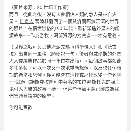
（圖片來源：20 世紀工作室）
而且，從此之後，沒有人會相信人類的敵人是來自火
星。
維京人
著陸器發回了一個貧瘠而死氣沉沉的世界
的照片。在憤世嫉俗的 90 年代，重新塑造外星人的起
源故事——作為游牧、渴望資源的拾荒者——才有意義。
《世界之戰》與其他流派先驅《科學怪人》和《德古
拉》出自同一風格（順便說一句，後者與威爾斯的外星
人入侵經典作品於同一年首次出版）。每個故事都如此
多才多藝，可以一次又一次地重新想像，以反映任何時
期的希望和恐懼。你可能會在這裡或那裡改變一些名字
——就像《諾斯費拉圖》中著名的布拉姆·斯托克的吸血
鬼引人入勝的故事一樣——但這些情節主線已經成為我
們集體意識中的原型。
你可能喜歡