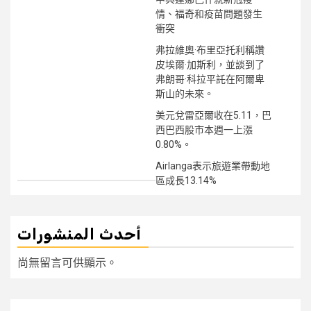
情、福奇和疫苗問題發生
衝突
弗拉維奧·布里亞托利稱讚
皮埃爾·加斯利，並談到了
弗朗哥·科拉平託在阿爾卑
斯山的未來。
美元兌雷亞爾收在5.11，巴
西巴西股市本週一上漲
0.80%。
Airlanga表示旅遊業帶動地
區成長13.14%
أحدث المنشورات
尚無留言可供顯示。