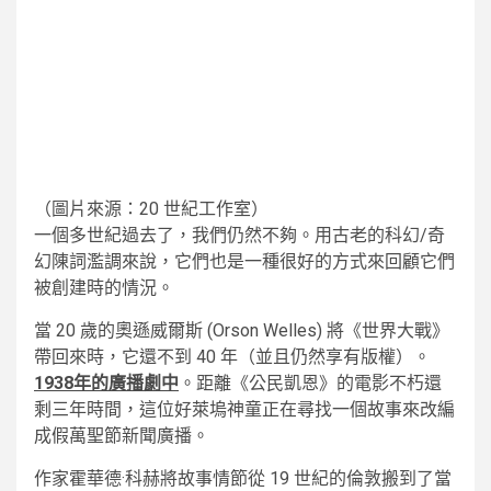
（圖片來源：20 世紀工作室）
一個多世紀過去了，我們仍然不夠。用古老的科幻/奇
幻陳詞濫調來說，它們也是一種很好的方式來回顧它們
被創建時的情況。
當 20 歲的奧遜威爾斯 (Orson Welles) 將《世界大戰》
帶回來時，它還不到 40 年（並且仍然享有版權）。
1938年的廣播劇中
。距離《公民凱恩》的電影不朽還
剩三年時間，這位好萊塢神童正在尋找一個故事來改編
成假萬聖節新聞廣播。
作家霍華德·科赫將故事情節從 19 世紀的倫敦搬到了當