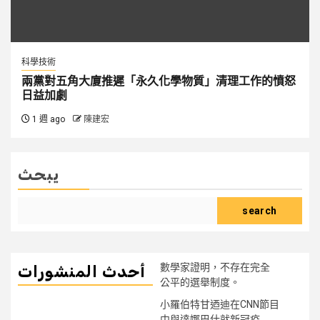
科學技術
兩黨對五角大廈推遲「永久化學物質」清理工作的憤怒
日益加劇
1 週 ago
陳建宏
يبحث
search
數學家證明，不存在完全
أحدث المنشورات
公平的選舉制度。
小羅伯特甘迺迪在CNN節目
中與達娜巴什就新冠疫