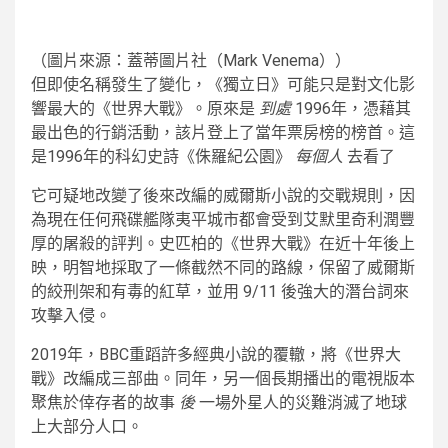
（圖片來源：蓋蒂圖片社（Mark Venema））
但即使名稱發生了變化，《獨立日》可能只是對文化影
響最大的《世界大戰》。原來是
到處
1996年，憑藉其
最出色的行銷活動，該片登上了當年票房榜的榜首。這
是1996年的科幻史詩《侏羅紀公園》
每個人
去看了
它可疑地改變了後來改編的威爾斯小說的交戰規則，因
為現在任何飛碟艦隊夷平城市都會受到艾默里奇利潤豐
厚的屠殺的評判。史匹柏的《世界大戰》在近十年後上
映，明智地採取了一條截然不同的路線，保留了威爾斯
的絞刑架和有毒的紅草，並用 9/11 後強大的潛台詞來
攻擊入侵。
2019年，BBC重蹈許多經典小說的覆轍，將《世界大
戰》改編成三部曲。同年，另一個長期播出的電視版本
聚焦於倖存者的故事
後
一場外星人的災難消滅了地球
上大部分人口。