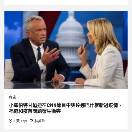
資訊
小羅伯特甘迺迪在CNN節目中與達娜巴什就新冠疫情、
福奇和疫苗問題發生衝突
3 天 ago
林美玲