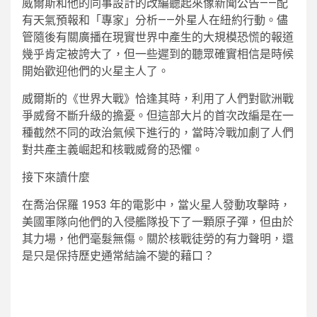
威爾斯和他的同事設計的改編聽起來像新聞公告——配
有天氣預報和「專家」分析——外星人在紐約行動。儘
管隨後有關廣播在現實世界中產生的大規模恐慌的報道
幾乎肯定被誇大了，但一些遲到的聽眾確實相信是時候
開始歡迎他們的火星主人了。
威爾斯的《世界大戰》恰逢其時，利用了人們對歐洲戰
爭威脅不斷升級的擔憂。但這部大片的首次改編是在一
種截然不同的政治氣候下進行的，當時冷戰加劇了人們
對共產主義崛起和核戰威脅的恐懼。
接下來讀什麼
在喬治保羅 1953 年的電影中，當火星人發動攻擊時，
美國軍隊向他們的入侵艦隊投下了一顆原子彈，但由於
其力場，他們毫髮無傷。關於核戰徒勞的有力聲明，還
是只是保持歷史通常結論不變的藉口？