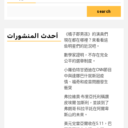
search
《橘子郡男孩》的演員們
أحدث المنشورات
現在都在哪裡？來看看這
些明星們的近況吧。
數學家證明，不存在完全
公平的選舉制度。
小羅伯特甘迺迪在CNN節目
中與達娜巴什就新冠疫
情、福奇和疫苗問題發生
衝突
弗拉維奧·布里亞托利稱讚
皮埃爾·加斯利，並談到了
弗朗哥·科拉平託在阿爾卑
斯山的未來。
美元兌雷亞爾收在5.11，巴