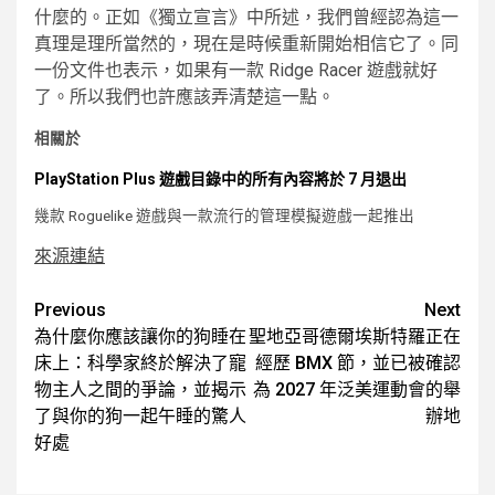
什麼的。正如《獨立宣言》中所述，我們曾經認為這一
真理是理所當然的，現在是時候重新開始相信它了。同
一份文件也表示，如果有一款 Ridge Racer 遊戲就好
了。所以我們也許應該弄清楚這一點。
相關於
PlayStation Plus 遊戲目錄中的所有內容將於 7 月退出
幾款 Roguelike 遊戲與一款流行的管理模擬遊戲一起推出
來源連結
Post
Previous
Next
為什麼你應該讓你的狗睡在
聖地亞哥德爾埃斯特羅正在
navigation
床上：科學家終於解決了寵
經歷 BMX 節，並已被確認
物主人之間的爭論，並揭示
為 2027 年泛美運動會的舉
了與你的狗一起午睡的驚人
辦地
好處