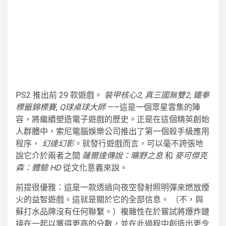
PS2 推出前 29 款遊戲。
裝甲核心2
,
真三國無雙2
,
鐵拳
標籤錦標賽
,
Q球桌球大師
——這是一個眾星雲集的陣
容，將繼續塑造電子遊戲的歷史。正是在這個精英創始
人群體中，索尼電腦娛樂公司推出了第一個殺手級應用
程序，
幻達幻影
。就發行遊戲而言，可以毫不誇張地
說它介於兩者之間
薩爾達傳說：曠野之息
和
麥可傑克
森：體驗 HD
從文化意義來說。
前提很優雅：這是一款透過向夜空發射照明彈來燃放煙
火的益智遊戲。這就是關於它的​​全部信息。 （不，與
蘇打水品牌沒有任何聯繫。）複雜性在於嘗試將爆炸鏈
接在一起以獲得更高的分數，並在此過程中創造出更令