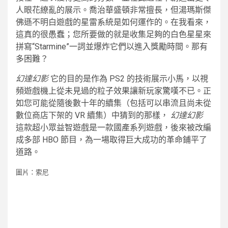
人眼花繚亂的展示。喬治華盛頓非常擅長，但湯瑪斯傑
佛遜不明白遊戲的星雷系統是如何運作的。在我看來，
這真的很愚蠢；您所要做的就是收集足夠的白色星星來
拼寫“Starmine”一詞並爆炸它們以進入獎勵時間。那有
多困難？
幻達幻影
它的目的是作為 PS2 的技術展示小馬，以視
頻遊戲機上從未見過的粒子效果讓新玩家驚嘆不已。正
如您可能從隨後數十年的續集（包括可以串流且尚未從
數位商店下架的 VR 續集）中猜到的那樣，
幻達幻影
這款超小眾益智遊戲是一款國產系列遊戲，後來被改編
成多部 HBO 節目，為一場取得巨大成功的革命鋪平了
道路。
圖片：索尼