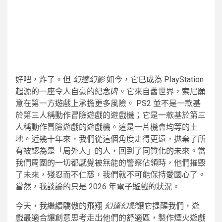
好吧，炸了。但
幻達幻影
如今，它已成為 PlayStation
起源的一座令人自豪的紀念碑。它來自舊世界，索尼願
意在第一方遊戲上承擔更多風險。 PS2 並不是一款基
於第三人稱動作冒險遊戲的遊戲機；它是一款基於第三
人稱動作冒險遊戲的遊戲機。這是一片機會均等的土
地。近幾十年來，我們從這個角度走得更遠，拋棄了所
有被認為是「局外人」的人，回到了同質化的未來。當
我們周圍的一切都感覺被無能的警察佔領時，他們摧毀
了未來，殘忍而不仁慈，我們就不可能保持愛國心了。
當然，我談論的只是 2026 年電子遊戲的狀況。
今天，我繼續驕傲的飛翔
幻達幻影
讓它提醒我們，遊
戲最適合讓創意思考走出他們的舒適區，製作煙火遊戲