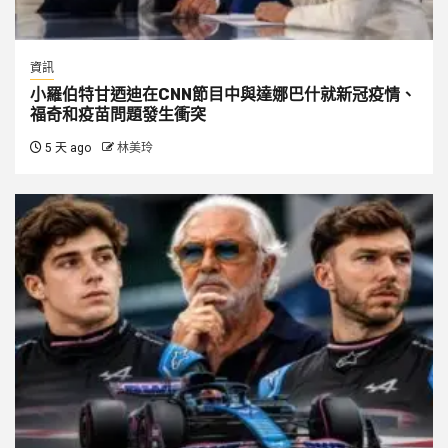
資訊
小羅伯特甘迺迪在CNN節目中與達娜巴什就新冠疫情、
福奇和疫苗問題發生衝突
5 天 ago
林美玲