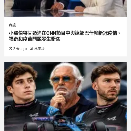
資訊
小羅伯特甘迺迪在CNN節目中與達娜巴什就新冠疫情、
福奇和疫苗問題發生衝突
2 天 ago
林美玲