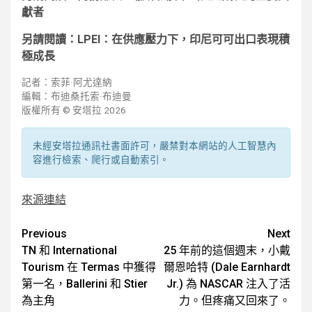
獻者
另請閱讀：LPEI：在供應壓力下，印尼可可出口表現積
極成長
記者：索菲·阿尤達納
編輯：布迪桑托索·布迪曼
版權所有 © 安塔拉 2026
未經安塔拉通訊社書面許可，嚴禁對本網站的人工智慧內
容進行檢索、爬行或自動索引。
來源連結
Post
Previous
Next
TN 和 International
25 年前的這個週末，小戴
navigation
Tourism 在 Termas 中獲得
爾恩哈特 (Dale Earnhardt
第一名，Ballerini 和 Stier
Jr.) 為 NASCAR 注入了活
為主角
力。但疼痛又回來了。