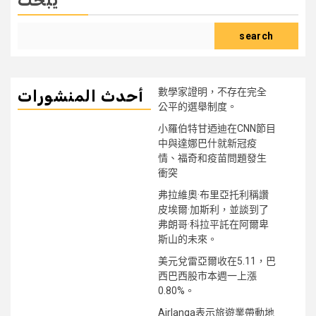
يبحث
search
數學家證明，不存在完全
أحدث المنشورات
公平的選舉制度。
小羅伯特甘迺迪在CNN節目
中與達娜巴什就新冠疫
情、福奇和疫苗問題發生
衝突
弗拉維奧·布里亞托利稱讚
皮埃爾·加斯利，並談到了
弗朗哥·科拉平託在阿爾卑
斯山的未來。
美元兌雷亞爾收在5.11，巴
西巴西股市本週一上漲
0.80%。
Airlanga表示旅遊業帶動地