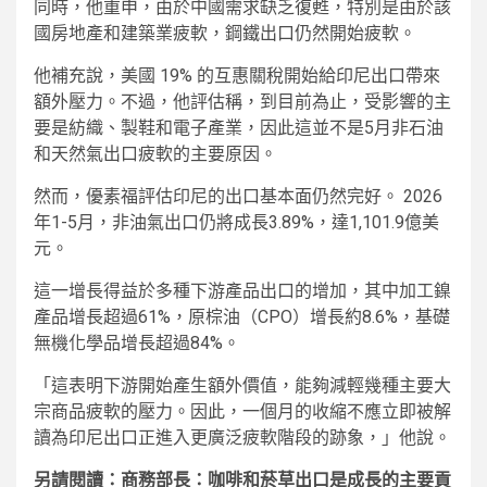
同時，他重申，由於中國需求缺乏復甦，特別是由於該
國房地產和建築業疲軟，鋼鐵出口仍然開始疲軟。
他補充說，美國 19% 的互惠關稅開始給印尼出口帶來
額外壓力。不過，他評估稱，到目前為止，受影響的主
要是紡織、製鞋和電子產業，因此這並不是5月非石油
和天然氣出口疲軟的主要原因。
然而，優素福評估印尼的出口基本面仍然完好。 2026
年1-5月，非油氣出口仍將成長3.89%，達1,101.9億美
元。
這一增長得益於多種下游產品出口的增加，其中加工鎳
產品增長超過61%，原棕油（CPO）增長約8.6%，基礎
無機化學品增長超過84%。
「這表明下游開始產生額外價值，能夠減輕幾種主要大
宗商品疲軟的壓力。因此，一個月的收縮不應立即被解
讀為印尼出口正進入更廣泛疲軟階段的跡象，」他說。
另請閱讀：商務部長：咖啡和菸草出口是成長的主要貢