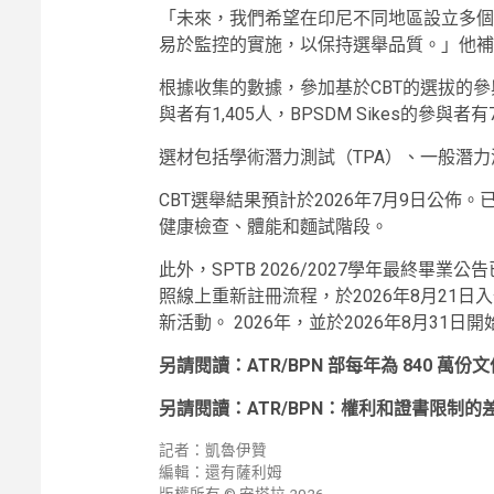
「未來，我們希望在印尼不同地區設立多個
易於監控的實施，以保持選舉品質。」他補
根據收集的數據，參加基於CBT的選拔的參與者
與者有1,405人，BPSDM Sikes的參與者有
選材包括學術潛力測試（TPA）、一般潛力
CBT選舉結果預計於2026年7月9日公佈。
健康檢查、體能和麵試階段。
此外，SPTB 2026/2027學年最終畢業
照線上重新註冊流程，於2026年8月21日入住宿舍
新活動。 2026年，並於2026年8月31日
另請閱讀：ATR/BPN 部每年為 840 萬
另請閱讀：ATR/BPN：權利和證書限制
記者：凱魯伊贊
編輯：還有薩利姆
版權所有 © 安塔拉 2026