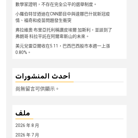
數學家證明，不存在完全公平的選舉制度。
小羅伯特甘迺迪在CNN節目中與達娜巴什就新冠疫
情、福奇和疫苗問題發生衝突
弗拉維奧·布里亞托利稱讚皮埃爾·加斯利，並談到了
弗朗哥·科拉平託在阿爾卑斯山的未來。
美元兌雷亞爾收在5.11，巴西巴西股市本週一上漲
0.80%。
أحدث المنشورات
尚無留言可供顯示。
ملف
2026 年 8 月
2026 年 7 月