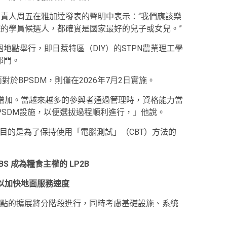
DM) 負責人周五在雅加達發表的聲明中表示：“我們應該樂
學院的學員候選人，都確實是國家最好的兒子或女兒。”
在兩個地點舉行，即日惹特區（DIY）的STPN農業理工學
M部門。
對於BPSDM，則僅在2026年7月2日實施。
在增加。當越來越多的參與者通過管理時，資格能力當
PSDM設施，以便選拔過程順利進行，」他說。
選舉的目的是為了保持使用「電腦測試」（CBT）方法的
LBS 成為糧食主權的 LP2B
務以加快地面服務速度
點的擴展將分階段進行，同時考慮基礎設施、系統