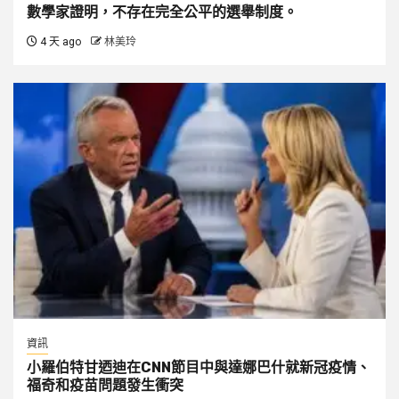
數學家證明，不存在完全公平的選舉制度。
4 天 ago
林美玲
資訊
小羅伯特甘迺迪在CNN節目中與達娜巴什就新冠疫情、
福奇和疫苗問題發生衝突