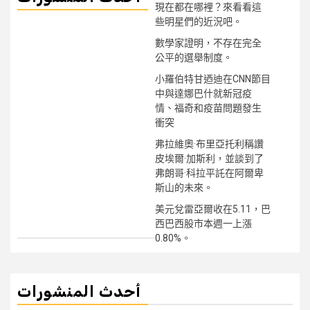
現在都在哪裡？來看看這
些明星們的近況吧。
數學家證明，不存在完全
公平的選舉制度。
小羅伯特甘迺迪在CNN節目
中與達娜巴什就新冠疫
情、福奇和疫苗問題發生
衝突
弗拉維奧·布里亞托利稱讚
皮埃爾·加斯利，並談到了
弗朗哥·科拉平託在阿爾卑
斯山的未來。
美元兌雷亞爾收在5.11，巴
西巴西股市本週一上漲
0.80%。
أحدث المنشورات