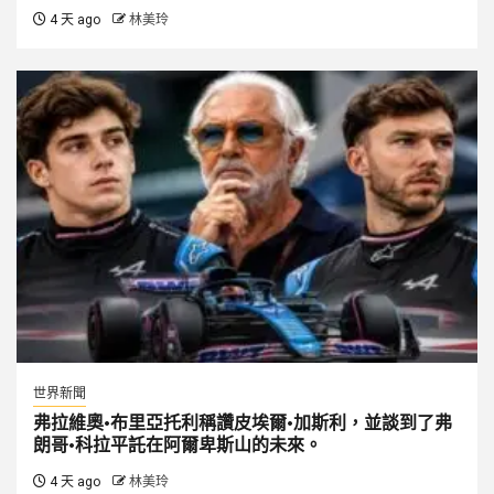
4 天 ago
林美玲
世界新聞
弗拉維奧·布里亞托利稱讚皮埃爾·加斯利，並談到了弗
朗哥·科拉平託在阿爾卑斯山的未來。
4 天 ago
林美玲