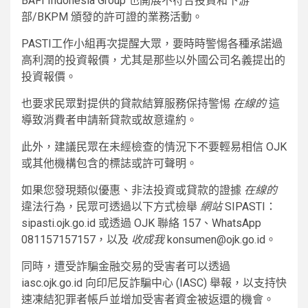
BAFI Indonesia Group 也開展不符合投資和下游
部/BKPM 頒發的許可證的業務活動。
PASTI工作小組再次提醒大眾，要時時警惕各種承諾過
高利潤的投資報價，尤其是那些以外國公司名義提出的
投資報價。
也要求民眾對提供的貸款結算服務保持警惕
在線的
這
導致消費者申請新貸款或故意違約。
此外，建議民眾在未經檢查的情況下不要輕易相信 OJK
或其他機構包含的標誌或許可聲明。
如果您發現類似優惠、非法投資或貸款的證據
在線的
違法行為，民眾可透過以下方式檢舉
網站
SIPASTI：
sipasti.ojk.go.id 或透過 OJK 聯絡 157、WhatsApp
081157157157，以及
收成
我
konsumen@ojk.go.id。
同時，遭受詐騙金融交易的受害者可以透過
iasc.ojk.go.id 向印尼反詐騙中心 (IASC) 舉報，以支持快
速凍結犯罪者帳戶並增加受害者資金被返還的機會。