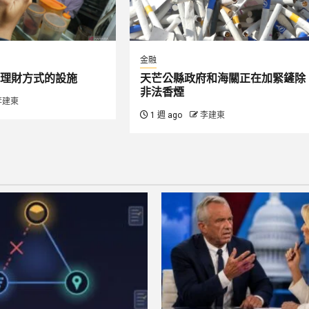
金融
理財方式的設施
天芒公縣政府和海關正在加緊鏟除
非法香煙
李建東
1 週 ago
李建東