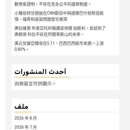
數學家證明，不存在完全公平的選舉制度。
小羅伯特甘迺迪在CNN節目中與達娜巴什就新冠疫
情、福奇和疫苗問題發生衝突
弗拉維奧·布里亞托利稱讚皮埃爾·加斯利，並談到了
弗朗哥·科拉平託在阿爾卑斯山的未來。
美元兌雷亞爾收在5.11，巴西巴西股市本週一上漲
0.80%。
أحدث المنشورات
尚無留言可供顯示。
ملف
2026 年 8 月
2026 年 7 月