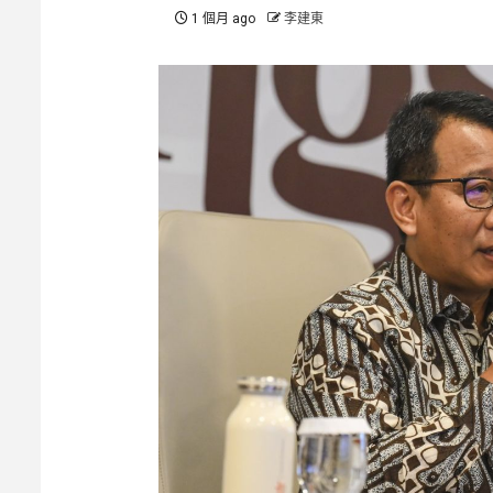
1 個月 ago
李建東