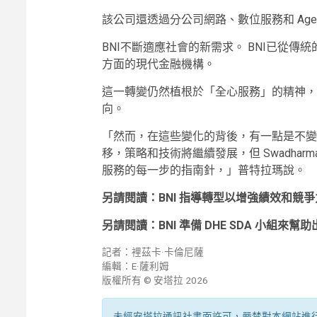
該公司還透過分公司網路、數位服務和 Age
BNI不斷適應社會的新需求。 BNI已從
方面的現代金融機構。
這一轉變仍然植根於「全心服務」的精神，
向。
「然而，在這些變化的背後，有一點是不變的
移，策略和技術將繼續發展，但 Swadharma 
服務的每一步的指南針，」普特拉瑪說。
另請閱讀：BNI 指導轉型以增強績效和競爭
另請閱讀：BNI 準備 DHE SDA 小組來
記者：裡茲卡·卡倫尼薩
編輯：E·薩利姆
版權所有 © 安塔拉 2026
未經安塔拉通訊社書面許可，嚴禁對本網站進