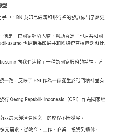
轉型
的鬥爭中，BNI為印尼經濟和銀行業的發展做出了歷史
kusumo 創立，他是一位國家經濟人物，幫助奠定了印尼共和國
johadikusumo 也被稱為印尼共和國總統普拉博沃·蘇比
johadikusumo 向我們灌輸了一種為國家服務的精神，這
ara 價值觀一致，反映了 BNI 作為一家誕生於戰鬥精神並有
ang Republik Indonesia（ORI）作為國家經
東南亞最大經濟強國之一的歷程不斷發展。
多元需求，從教育、工作、商業、投資到退休。