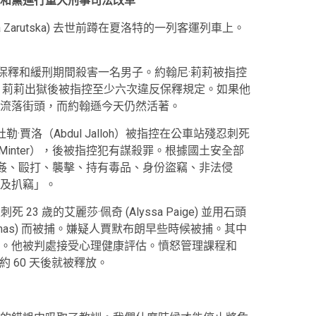
和黨進行重大刑事司法改革
ryna Zarutska) 去世前蹲在夏洛特的一列客運列車上。
三項保釋和緩刑期間殺害一名男子。約翰尼·莉莉被指控
。莉莉出獄後被指控至少六次違反保釋規定。如果他
流落街頭，而約翰遜今天仍然活著。
賈洛（Abdul Jalloh）被指控在公車站殘忍刺死
e Minter），後被指控犯有謀殺罪。根據國土安全部
強姦、毆打、襲擊、持有毒品、身份盜竊、非法侵
及扒竊」。
3 歲的艾麗莎·佩奇 (Alyssa Paige) 並用石頭
Thomas) 而被捕。嫌疑人賈默布朗早些時候被捕。其中
。他被判處接受心理健康評估。憤怒管理課程和
約 60 天後就被釋放。