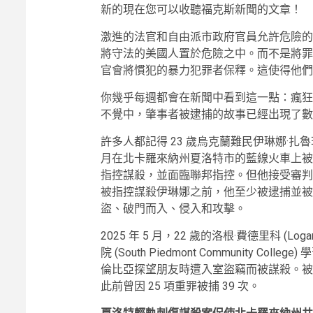
新的
現在您可以收聽福克斯新聞的文章！
激進的法官和自由派市政府官員允許危險的
將守法的美國人置於危險之中。而不是將罪
官會將慣犯的暴力犯罪者保釋。這使得他們
你幾乎每週都會在新聞中看到這一點：瘋狂
不覺中，肇事者被逮捕的故事已經出現了數
許多人都記得 23 歲烏克蘭難民伊琳娜·扎魯茨卡 (I
月在北卡羅來納州夏洛特市的藍線火車上被刺傷身亡。
指控謀殺，並面臨聯邦指控。但他接受審判
被指控謀殺伊琳娜之前，他至少被逮捕並被釋
盜、破門而入、侵入和攻擊。
2025 年 5 月，22 歲的洛根·費德里科 (L
院 (South Piedmont Community
倫比亞探望朋友時遭入室盜竊而被謀殺。被指控自殺的
此前曾因 25 項重罪被捕 39 次。