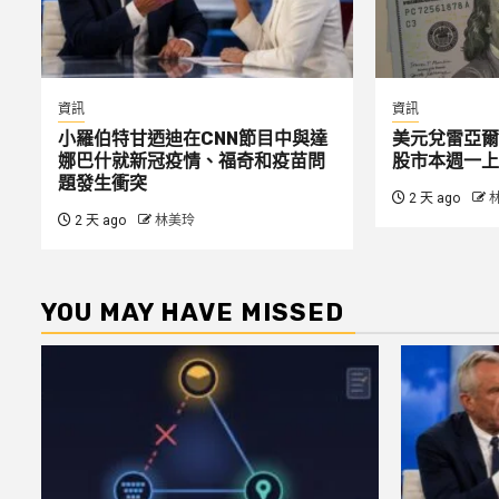
資訊
資訊
小羅伯特甘迺迪在CNN節目中與達
美元兌雷亞爾
娜巴什就新冠疫情、福奇和疫苗問
股市本週一上
題發生衝突
2 天 ago
2 天 ago
林美玲
YOU MAY HAVE MISSED