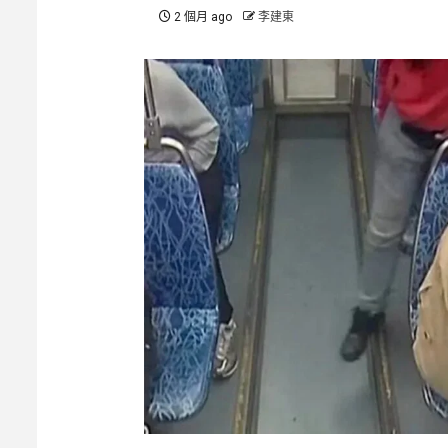
2 個月 ago
李建東