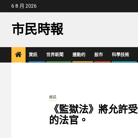
Skip
6 8 月 2026
to
content
市民時報
資訊
世界新聞
運動的
股市
科學技術
資訊
《監獄法》將允許受
的法官。