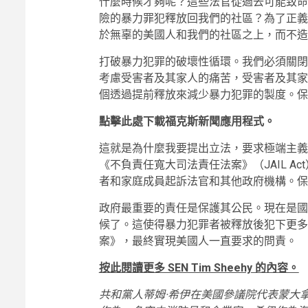
什麼時候才夠呢？這些法官從過去可能致命
險的暴力罪犯釋放回我們的社區？為了正義
於無辜的美國人和我們的社區之上，而不造
打破暴力犯罪的破壞性循環。我們必須關閉
考慮受害者及其家人的痛苦，受害者及其家
個透過提前釋放來減少暴力犯罪的製度。保
點擊此處下載福克斯新聞應用程式。
這就是為什麼我要提出立法，要求極端主義
《不負責任寬大司法責任法案》（JAIL A
者和家庭成員起訴法官和其他政府機構。保
政府最重要的責任是保護其公民。現在是國
候了。這使得暴力犯罪者被釋放後犯下更多
案》，最終實現美國人一直要求的問責。
按此閱讀更多 SEN Tim Sheehy 的內容。
共和黨人蒂姆·希伊在美國參議院代表蒙大