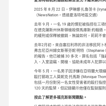
夏洛特輕軌刺傷謀殺案促使北卡羅來納州共
2025 年 8 月 22 日，伊琳娜·扎魯茨卡 (I
（NewsNation，透過夏洛特地區交通）
去年 9 月，一名 19 歲的慣犯被指控在
在德克薩斯州休斯頓槍殺傑馬庫斯·約翰遜
的緩刑或保釋被撤銷，無論如何，莉莉不會
去年2月初，來自塞拉利昂的非法移民阿卜杜勒·
弗吉尼亞州婦女斯蒂芬妮·明特（Stephani
的報告，他已被捕 30 多次，罪名包括「
入、入室盜竊、開槍、協助未成年人犯罪以
今年 5 月，一名男子因涉嫌在亞特蘭大環線刺死 2
毆打郵政工人莫妮克·托馬斯 (Monique 
包括一月份對另一名女性受害者的毆打指控
120 天的監禁，但記錄顯示他僅在監獄服刑
按此了解更多福克斯新聞觀點。