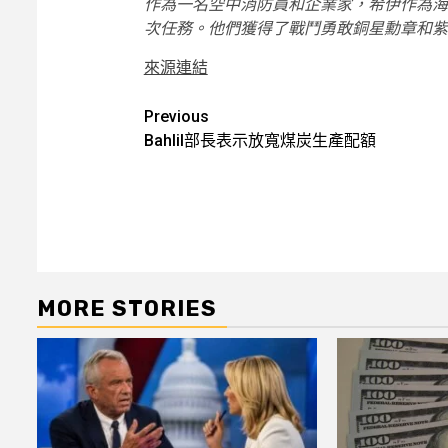
作為一名空中消防員和企業家，希伊作為海
次任務。他們獲得了戰鬥勇敢銅星勳章和紫
來源連結
Post
Previous
Bahlil部長表示放寬煤炭生產配額
navigation
MORE STORIES