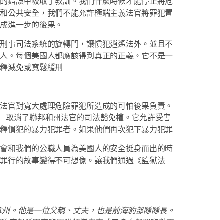
的錯誤中吸取了教訓。我們什麼時候才能停止將危
和公共安全，我們不能允許極端主義法官將罪犯置
成進一步的後果。
刑事司法系統的旋轉門，讓慣犯逍遙法外。並且不
人。每個美國人都應該得到真正的正義。它不是一
釋減免或寬鬆緩刑
法官對寬大處理危險罪犯所造成的可怕後果負責。
ct）取消了聯邦和州法官的司法豁免權。它允許受害
釋慣犯的暴力犯罪者。如果他們再次犯下暴力犯罪
會和我們的公職人員為美國人的安全挺身而出的時
罪行的故事變得不可想像。讓我們通過《監獄法
拿州。他是一位父親、丈夫，也是前海豹部隊隊長。