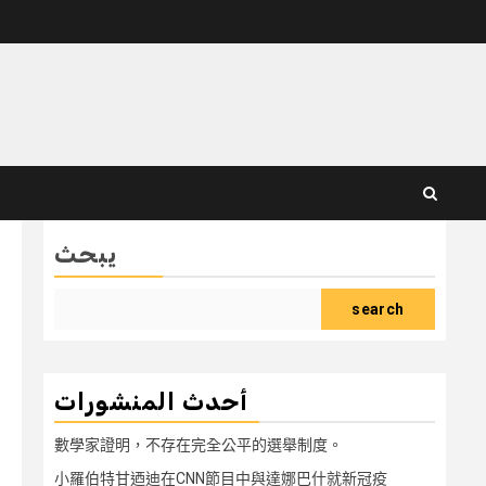
يبحث
search
أحدث المنشورات
數學家證明，不存在完全公平的選舉制度。
小羅伯特甘迺迪在CNN節目中與達娜巴什就新冠疫