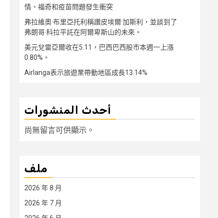
情、福奇和疫苗問題發生衝突
弗拉維奧·布里亞托利稱讚皮埃爾·加斯利，並談到了
弗朗哥·科拉平託在阿爾卑斯山的未來。
美元兌雷亞爾收在5.11，巴西巴西股市本週一上漲
0.80%。
Airlanga表示旅遊業帶動地區成長13.14%
أحدث المنشورات
尚無留言可供顯示。
ملف
2026 年 8 月
2026 年 7 月