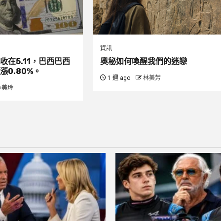
資訊
收在5.11，巴西巴西
奧秘如何喚醒我們的迷戀
漲0.80%。
1 週 ago
林美芳
林美玲