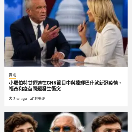
資訊
小羅伯特甘迺迪在CNN節目中與達娜巴什就新冠疫情、
福奇和疫苗問題發生衝突
2 天 ago
林美玲