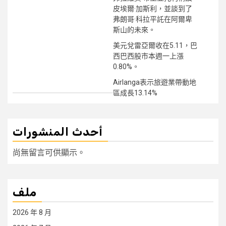
皮埃爾·加斯利，並談到了
弗朗哥·科拉平託在阿爾卑
斯山的未來。
美元兌雷亞爾收在5.11，巴
西巴西股市本週一上漲
0.80%。
Airlanga表示旅遊業帶動地
區成長13.14%
أحدث المنشورات
尚無留言可供顯示。
ملف
2026 年 8 月