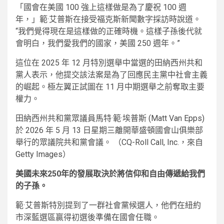
「國會在美國 100 強上這樣做是為了慶祝 100 週
年，」範·艾普斯在接受福克斯新聞數字採訪時說道。
“我們覺得現在是這樣做的正確時機。這樣子孫後代就
會明白，我們愛我們的國家，美國 250 週年。”
這位在 2025 年 12 月特別選舉中當選的田納西州共和
黨人表示，他提交該法案是為了回應民主黨中社會主義
的崛起。極左翼正試圖在 11 月中期選舉之前奪取主要
權力。
田納西州共和黨眾議員馬特·範·埃普斯 (Matt Van Epps)
於 2026 年 5 月 13 日星期三離開華盛頓國會山俱樂部
舉行的眾議院共和黨會議。
（CQ-Roll Call, Inc.，來自
Getty Images）
美國未來250年的發展取決於將信仰和自由傳遞給我們
的子孫。
範·艾普斯特別提到了一群社會黨候選人，他們在紐約
市深藍選區贏得初選後準備在國會任職。