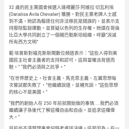
32 歲的民主​​黨國會候選人達裡麗莎·阿維拉·切瓦利埃
(Darialisa Avila Chevalier) 獲勝，對民主黨老牌人士感
到不滿，她認為驅逐任何非法移民是錯誤的，並表示支
持廢除監獄運動。並質疑以色列的生存權。她還在哥倫
比亞大學共同創立了一個親巴勒斯坦組織，呼籲“消滅
所有西方文明”
範·埃普斯對福克斯新聞數位頻道表示：“這些人得到美
國民主社會主義者的支持和認可，這與當權派背道而
馳。” “我們必須與之抗爭。”
“在世界歷史上，社會主義、馬克思主義、左翼思想每
次嘗試都失敗了，”他繼續說道，並補充說，“這些思想
的核心不是美國。”
“我們的創始人在 250 年前就開始做的事情……我們必須
繼續讓子孫後代了解這種自由和自由。並追求這種偉
大。”
目前尚不清楚理事會何時考慮該決議。這是因為，在一