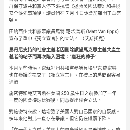
群保守派共和黨人停下來抗議《拯救美國法案》和邊境
安全優先事項後，議員們在 7 月 4 日休會前離開了華盛
頓。
田納西州共和黨眾議員馬特·範·埃普斯 (Matt Van Epps)
宣布了重申《獨立宣言》的立法。
（艾斯托克）
馬丹尼支持的社會主義者因刪除讚揚馬克思主義共產主
義者的帖子而再次陷入困境：“瘋狂的褲子”
本月早些時候，密蘇裡州共和黨參議員埃里克·施密特
也在參議院提交了《獨立宣言》。在樓上的房間很容易
通過
施密特和範艾普斯在美國 250 歲生日之前參加了一年
一度的國會棒球比賽後，同意提出聯合立法。
對施密特來說，這增強了美國人對自己國家的自豪感。
多年來他對此一直存在爭議。但它仍在繼續下降。
「在一代人之前，美國人的自豪感幾乎是普遍的，」施