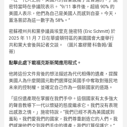
密特當時在參議院表示。 “9/11 事件後，超過 90% 的
美國人表示，他們為自己是美國人而感到自豪。今天，
蓋洛普認為這一數字為 58%。”
密蘇裡州共和黨參議員埃里克·施密特 (Eric Sc​​hmitt) 於
2025 年 11 月 7 日在華盛頓特區的美國國會大廈舉行
共和黨大會後與記者交談。
（圖片塞繆爾·科魯姆/蓋
蒂）
點擊此處下載福克斯新聞應用程式。
他將這份文件背後的想法描述為代代相傳的遺產，提醒
美國人為什麼開國元勳們選擇從英國手中奪取對殖民地
未來的控制權。並確定自己作為一個新國家的道路。
「這份遺產現在掌握在我們手中。這個國家有太多強大
的聲音教導下一代以懷疑的態度繼承它。我們沒有表現
出感激之情，」施密特說，“我們已經不再為美國感到
羞恥。我們愛我們的國家，我們尊重創造它的人們。我
們感謝他們交到我們手中的遺產。我們打算保護它。”