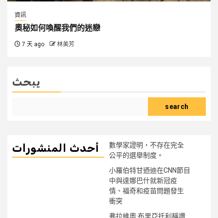
資訊
奧秘如何喚醒我們的迷戀
7 天 ago
林美芳
يبحث
search
數學家證明，不存在完全
أحدث المنشورات
公平的選舉制度。
小羅伯特甘迺迪在CNN節目
中與達娜巴什就新冠疫
情、福奇和疫苗問題發生
衝突
弗拉維奧·布里亞托利稱讚