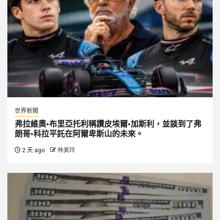
世界新聞
弗拉維奧·布里亞托利稱讚皮埃爾·加斯利，並談到了弗
朗哥·科拉平託在阿爾卑斯山的未來。
2 天 ago
林美玲