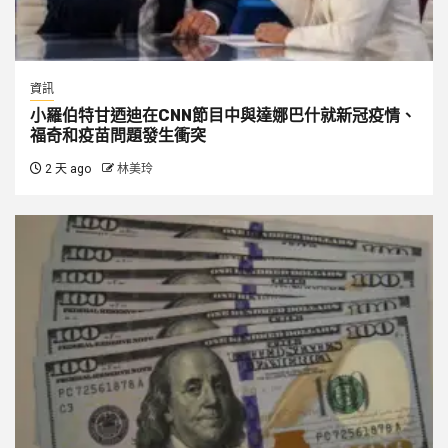
資訊
小羅伯特甘迺迪在CNN節目中與達娜巴什就新冠疫情、
福奇和疫苗問題發生衝突
2 天 ago
林美玲