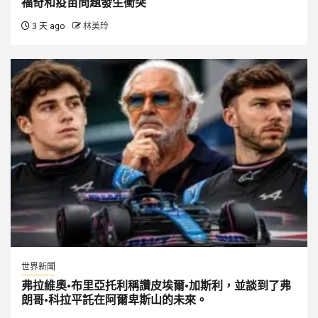
福奇和疫苗問題發生衝突
3 天 ago
林美玲
世界新聞
弗拉維奧·布里亞托利稱讚皮埃爾·加斯利，並談到了弗
朗哥·科拉平託在阿爾卑斯山的未來。