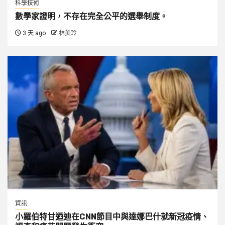
科學技術
數學家證明，不存在完全公平的選舉制度。
3 天 ago
林美玲
資訊
小羅伯特甘迺迪在CNN節目中與達娜巴什就新冠疫情、