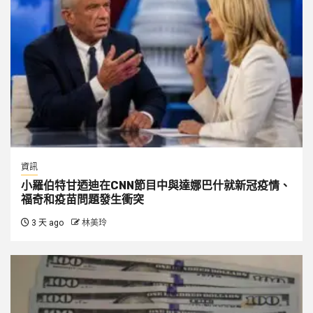
資訊
小羅伯特甘迺迪在CNN節目中與達娜巴什就新冠疫情、
福奇和疫苗問題發生衝突
3 天 ago
林美玲