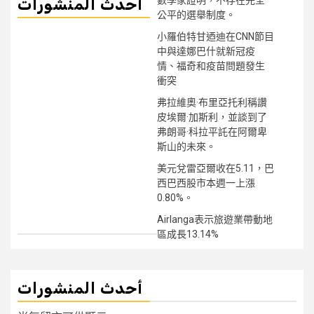
أحدث المنشورات
公平的選舉制度。
小羅伯特甘迺迪在CNN節目
中與達娜巴什就新冠疫
情、福奇和疫苗問題發生
衝突
弗拉維奧·布里亞托利稱讚
皮埃爾·加斯利，並談到了
弗朗哥·科拉平託在阿爾卑
斯山的未來。
美元兌雷亞爾收在5.11，巴
西巴西股市本週一上漲
0.80%。
Airlanga表示旅遊業帶動地
區成長13.14%
أحدث المنشورات