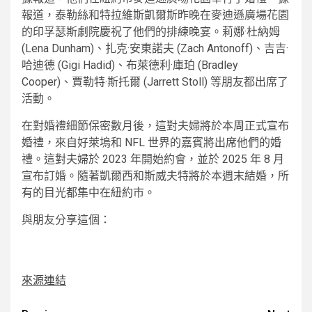
報道，泰勒絲和特拉維斯凱爾斯昨晚在麥迪遜廣場花園
的印孚瑟斯劇院慶祝了他們的排練晚宴。莉娜·杜納姆
(Lena Dunham)、扎克·安東諾夫 (Zach Antonoff)、吉吉·
哈迪德 (Gigi Hadid)、布萊德利·庫珀 (Bradley
Cooper)、賈勒特·斯托爾 (Jarrett Stoll) 等朋友都出席了
活動。
在對婚禮細節保密數月後，這對夫婦將於本周正式宣布
婚禮，來自好萊塢和 NFL 世界的嘉賓將出席他們的婚
禮。這對夫婦於 2023 年開始約會，並於 2025 年 8 月
宣布訂婚。隨著凱爾西和斯威夫特將於本週末結婚，所
有的目光都集中在紐約市。
與朋友分享這個：
來源連結