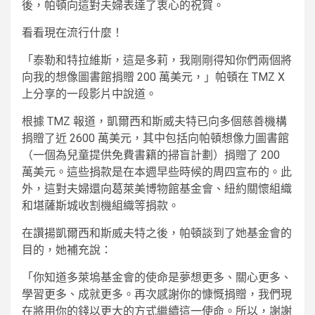
後，帕頓向這對夫婦表達了衷心的祝賀。
看看現在流行什麼！
「泰勒和特拉維斯，這是多莉，我剛剛得知你們兩個將
向我的想像圖書館捐贈 200 萬美元，」帕頓在 TMZ X
上分享的一段影片中說道。
根據 TMZ 報道，凱爾西和斯威夫特已向多個慈善機構
捐贈了近 2600 萬美元，其中包括向帕頓想像力圖書館
（一個為兒童提供免費書籍的掃盲計劃）捐贈了 200
萬美元。這些捐款是在本週早些時候的周四宣布的。此
外，這對夫婦還向葛萊美博物館基金會、紐約關懷組織
和堪薩斯城收割機組織等捐款。
在讚揚凱爾西和斯威夫特之後，帕頓談到了她基金會的
目的，她補充說：
「你知道多萊塢基金會的使命是夢想更多、關心更多、
學習更多、成就更多。再次感謝你的慷慨捐贈，我們現
在將用你的錢以更大的方式繼續這一使命。所以，謝謝