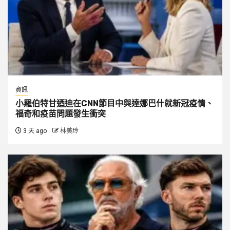
資訊
小羅伯特甘迺迪在CNN節目中與達娜巴什就新冠疫情、
福奇和疫苗問題發生衝突
3 天 ago
林美玲