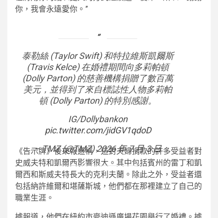
你，我會永遠愛你。”
泰勒絲 (Taylor Swift) 和特拉維斯凱爾斯
(Travis Kelce) 在婚禮期間向多莉帕頓
(Dolly Parton) 的慈善機構捐贈了數百萬
美元，並得到了來自標誌性人物多莉帕
頓 (Dolly Parton) 的特別感謝。
IG/Dollybankon
pic.twitter.com/jidGV1qdoD
– TMZ (@TMZ) 2026 年 7 月 3 日
《告示牌》後來報道稱，這對夫婦捐款的許多受益者對
史威夫特和凱爾西影響很大。其中包括賓州的雷丁和凱
爾西和斯威夫特長大的克利夫蘭。除此之外，受益者還
包括納許維爾和堪薩斯城，他們都在那裡建立了自己的
職業生涯。
據報道，他們在紐約市麥迪遜廣場花園舉行了婚禮。據