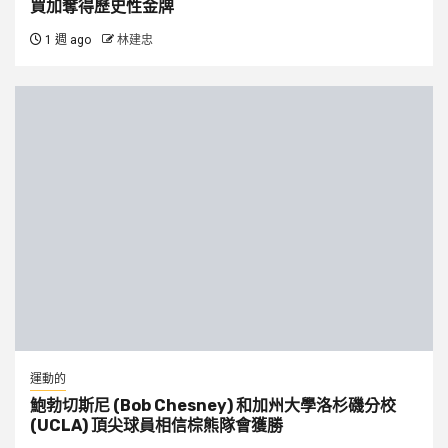
買加奪得歷史性金牌
1 週 ago
林建忠
運動的
鮑勃切斯尼 (Bob Chesney) 和加州大學洛杉磯分校
(UCLA) 頂尖球員相信棕熊隊會獲勝