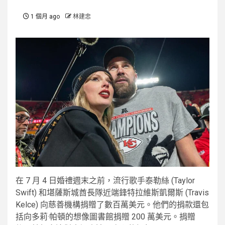
1 個月 ago
林建忠
在 7 月 4 日婚禮週末之前，流行歌手泰勒絲 (Taylor
Swift) 和堪薩斯城酋長隊近端鋒特拉維斯凱爾斯 (Travis
Kelce) 向慈善機構捐贈了數百萬美元。他們的捐款還包
括向多莉·帕頓的想像圖書館捐贈 200 萬美元。捐贈