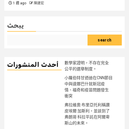
1 週 ago
陳建宏
يبحث
search
數學家證明，不存在完全
أحدث المنشورات
公平的選舉制度。
小羅伯特甘迺迪在CNN節目
中與達娜巴什就新冠疫
情、福奇和疫苗問題發生
衝突
弗拉維奧·布里亞托利稱讚
皮埃爾·加斯利，並談到了
弗朗哥·科拉平託在阿爾卑
斯山的未來。