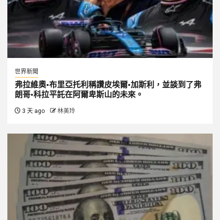
世界新聞
弗拉維奧·布里亞托利稱讚皮埃爾·加斯利，並談到了弗
朗哥·科拉平託在阿爾卑斯山的未來。
3 天 ago
林美玲