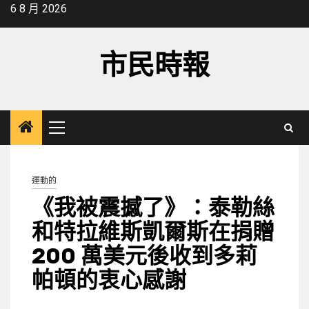
Skip
6 8 月 2026
to
content
市民時報
Primary
Menu
運動的
《我被震撼了》：泰勒絲
和特拉維斯凱爾斯在捐贈
200 萬美元後收到多莉
帕頓的衷心感謝