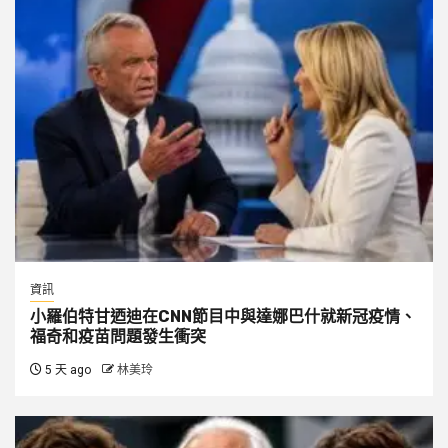
資訊
小羅伯特甘迺迪在CNN節目中與達娜巴什就新冠疫情、
福奇和疫苗問題發生衝突
5 天 ago
林美玲