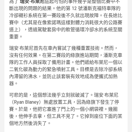
為了
瑞安·布萊尼
這起可怕的事件幾乎是整個比賽中不
斷出現的問題的結果。他的第 12 號潘斯克福特車隊的
冷卻襯衫系統在第一賽段後不久就出現故障。在長途比
賽中（尤其是在像索諾瑪這樣對體力消耗很大的公路賽
道上），透過駕駛套房中的軟管循環冷卻水的系統至關
重要。
瑞安·布萊尼首先在車內嘗試了幾種重置技術。然而，
沒有任何效果。在第二賽段的綠旗進站期間，潘斯克車
隊的工作人員採取了備用計畫。他們遞給布萊尼一個以
二氧化碳為動力的緊急噴射工具。目標是去除冷卻系統
內滯留的沸水，並防止該套裝有效地成為便攜式加熱
器。
可悲的是，這個想法幾乎立刻就破滅了。瑞安·布萊尼
（Ryan Blaney）無處放置工具，因為綠旗下發生了停
賽。於是，他把它塞進了門上的一個小網袋裡。幾圈
後，他伸手去拿，但工具不見了。它掉到座位下面的某
個地方然後消失了。