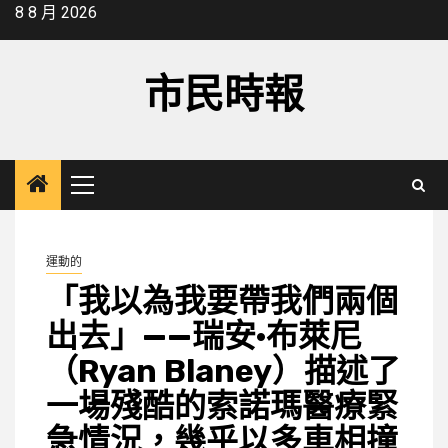
Skip
8 8 月 2026
to
content
市民時報
Primary
Menu
運動的
「我以為我要帶我們兩個
出去」——瑞安·布萊尼
（Ryan Blaney）描述了
一場殘酷的索諾瑪醫療緊
急情況，幾乎以多車相撞