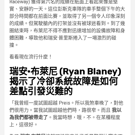
Raceway) 獲得第六名的成績在紙面上看起來像是堅
實、安靜的一天。這位彭斯克車隊的車手整個下午的大
部分時間都在前面比賽，並取得了另一個令人印象深刻
的成績。但駕駛艙內的打架並沒有被球迷看到。到了幾
圈結束時，布萊尼不得不應對迅速增加的設備故障和身
體困難，導致他和瑞安·普里斯捲入了一場激烈的碰
撞。
看看現在流行什麼！
瑞安·布萊尼 (Ryan Blaney)
揭示了冷卻系統故障是如何
差點引發災難的
「我曾經一度試圖超越 Preis。所以我煞車晚了，對他
們很用力。當我試圖超越他們時，路很窄。而且
我以
為我們都被帶走了
。我當時想，哦，不。在某種程度
上，這很好。