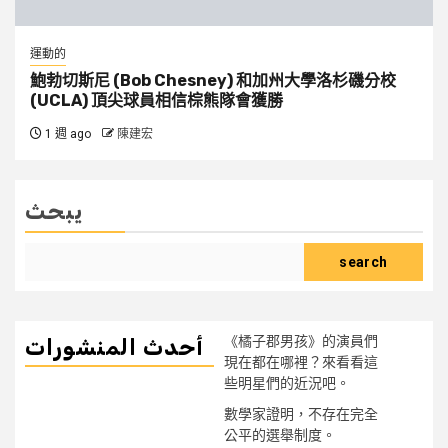
運動的
鮑勃切斯尼 (Bob Chesney) 和加州大學洛杉磯分校
(UCLA) 頂尖球員相信棕熊隊會獲勝
1 週 ago
陳建宏
يبحث
search
《橘子郡男孩》的演員們
أحدث المنشورات
現在都在哪裡？來看看這
些明星們的近況吧。
數學家證明，不存在完全
公平的選舉制度。