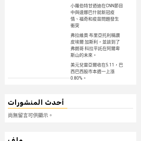
小羅伯特甘迺迪在CNN節目
中與達娜巴什就新冠疫
情、福奇和疫苗問題發生
衝突
弗拉維奧·布里亞托利稱讚
皮埃爾·加斯利，並談到了
弗朗哥·科拉平託在阿爾卑
斯山的未來。
美元兌雷亞爾收在5.11，巴
西巴西股市本週一上漲
0.80%。
أحدث المنشورات
尚無留言可供顯示。
ملف