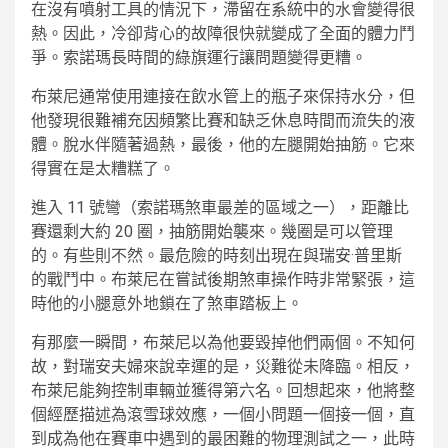
在沒有噴射工具的情況下，滯留在系統中的水會變得很
熱。因此，冷卻背心的故障很快就變成了全面的體力鬥
爭。索諾瑪長時間的綠旗運行讓問題變得更糟。
布萊尼通常使用連接在飲水管上的瓶子來保持水分，但
他發現很難補充因頻繁比賽和缺乏休息時間而流失的液
體。脫水伴隨著過熱，最後，他的左腿開始抽筋。它來
得實在是太糟糕了。
進入 11 號彎（索諾瑪煞車最差的區域之一），距離比
賽還剩大約 20 圈，抽筋開始襲來。幾圈是可以管理
的。有些則不然。最危險的時刻出現在與瑞安·普里斯
的戰鬥中。布萊尼在嘗試後期煞車操作時非常緊張，這
時他的小腿意外地鎖在了煞車踏板上。
有那麼一瞬間，布萊尼以為他要毀掉他們兩個。不知何
故，對瑞安夫婦來說幸運的是，災難從未降臨。相反，
布萊尼能夠控制車輛並獲得第六名。回想起來，他將整
個經歷描述為滾雪球效應，一個小問題一個接一個，直
到成為他在賽車中遇到的最困難的物理測試之一，此時