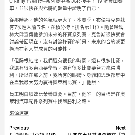
O’Reilly 汽車配件系列賽中為 JGR 接手了 19 號豐田賽
車，並很快在與老將的較量中證明了自己。
從那時起，他的名氣就更大了。本賽季，布倫特克魯茲
有7次進入前五名，在積分榜上排名第11位。隨著哈姆
林大肆宣傳他參加未來的杯賽系列賽，克魯斯很快就會
討論帶回現在，沒有討論杯賽的前景、未來的合約或更
換潛在名人堂成員的可能性。
「但歸根結底，我們還有很長的時間，還有很多比賽，
我還有很多東西要學習，還有很多比賽要努力贏得勝
利。所以在那之前，我所有的眼睛、身體和思想都集中
在盡我最大努力贏得奧萊利比賽，」他說。
員工明白績效比榮譽重要。目前，他唯一的目標是在奧
萊利汽車配件系列賽中找到勝利之路。
來源連結
Post
Previous
Next