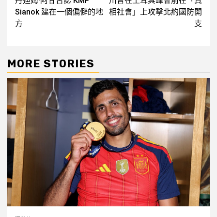
丹迪姆·阿甘否認 KMP
川普在土耳其峰會前在「真
navigation
Sianok 建在一個偏僻的地
相社會」上攻擊北約國防開
方
支
MORE STORIES