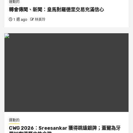
運動的
轉會傳聞、新聞：皇馬對羅德里交易充滿信心
1 週 ago
林美玲
運動的
CWG 2026：Sreesankar 獲得跳遠銀牌；蓋爾為牙