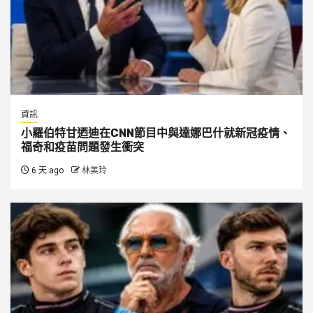
資訊
小羅伯特甘迺迪在CNN節目中與達娜巴什就新冠疫情、
福奇和疫苗問題發生衝突
6 天 ago
林美玲