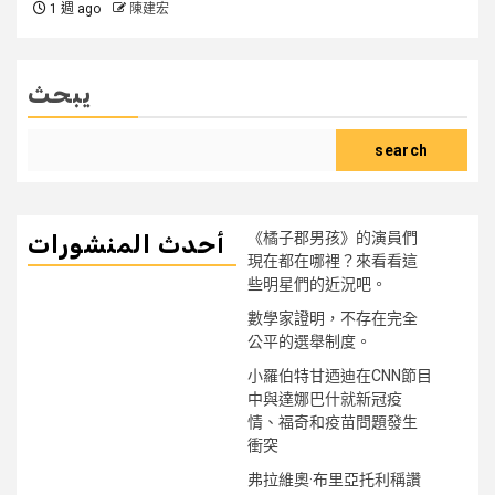
1 週 ago
陳建宏
يبحث
search
《橘子郡男孩》的演員們
أحدث المنشورات
現在都在哪裡？來看看這
些明星們的近況吧。
數學家證明，不存在完全
公平的選舉制度。
小羅伯特甘迺迪在CNN節目
中與達娜巴什就新冠疫
情、福奇和疫苗問題發生
衝突
弗拉維奧·布里亞托利稱讚