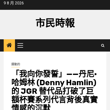
Skip
9 8 月 2026
to
content
市民時報
Primary
Menu
運動的
「我向你發誓」——丹尼·
哈姆林 (Denny Hamlin)
的 JGR 替代品打破了巨
額杯賽系列代言背後真實
情感的沉默