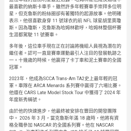
最喜歡的納斯卡車手。雖然許多年輕賽車手崇拜多位明
星，但克魯斯的粉絲圈卻有著獨特的起源故事。他明確
表示，他很喜歡身穿 11 號球衣的前 NFL 球星胡里奧瓊
斯。因為瓊斯，克魯斯為哈姆林歡呼，哈姆林整個杯賽
生涯都駕駛 11 號賽車。
多年後，這位車手現在正在討論將機組人員視為潛在的
繼任者。認可一直是賽車運動最引人注目的發展軌跡之
一。十幾歲的時候，他贏得了卡丁車和泥土賽車的全國
冠軍。
2023年，他成為SCCA Trans-Am TA2史上最年輕的冠
軍。車隊在 ARCA Menards 系列賽中贏得了六場比賽。
他還在 CARS Late Model Stock Tour 中獲得了 2024 年
年度新秀稱號。
由於他的快速進步，他最終被安排在豐田的開發團隊
中。 2026 年 3 月，當克魯斯年滿 18 歲時，他將有資
格全職參加 NASCAR 的全國系列賽。他在 NASCAR