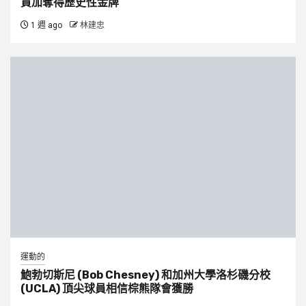
買加奪得歷史性金牌
1 週 ago
林建忠
運動的
鮑勃切斯尼 (Bob Chesney) 和加州大學洛杉磯分校
(UCLA) 頂尖球員相信棕熊隊會獲勝