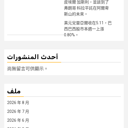
皮埃爾·加斯利，並談到了
弗朗哥·科拉平託在阿爾卑
斯山的未來。
美元兌雷亞爾收在5.11，巴
西巴西股市本週一上漲
0.80%。
أحدث المنشورات
尚無留言可供顯示。
ملف
2026 年 8 月
2026 年 7 月
2026 年 6 月