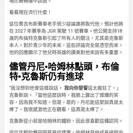
場比賽轉播中說道。
看看現在流行什麼！
這位喬吉布斯賽車老手很少談論誰將取代他。預計他將
在 2027 年賽季為 JGR 駕駛 11 號賽車。他公開支持18
歲的布倫特克魯斯引起了所有人的關注，尤其是克魯斯
本人。對於青少年的未來，這些評論完全是憑空而來。
他的回應顯示了他兒時英雄的讚美對他來說有多重要。
儘管丹尼·哈姆林點頭，布倫
特·克魯斯仍有進球
“我沒想到他會這樣說話。
我向你發誓
這太瘋狂了，」
克魯斯說。「當他這麼說時，我臉上露出了燦爛的笑
容，因為我不知道。但是，是的，丹尼能這麼說真是太
棒了，我很感激他正在觀看，這真是太棒了。
克魯斯從小就是哈姆林的鐵粉，因此很喜歡這種認同。
這位年輕的豐田明星最近透露，哈姆林是他成長過程中