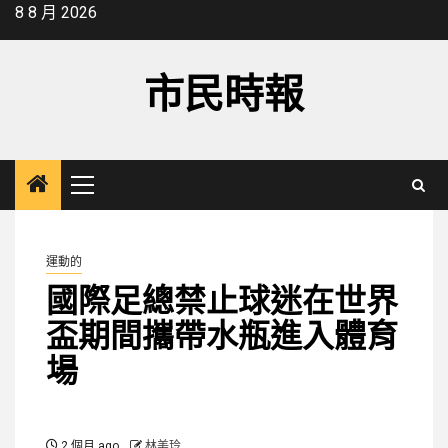
Skip
8 8 月 2026
to
content
市民時報
Primary
Menu
運動的
國際足總禁止球迷在世界
盃期間攜帶水瓶進入體育
場
2 個月 ago
林美玲