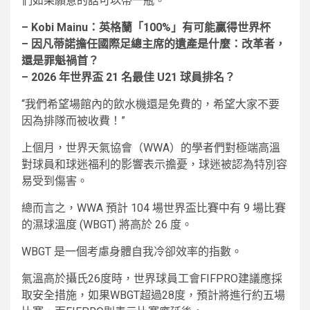
們如果願意的話可以帶一瓶。”
– Kobi Mainu：英格蘭「100%」有可能贏得世界杯
– 因凡蒂諾擔任國際足總主席的遺產是什麼：改革者，
還是罪魁禍首？
– 2026 年世界盃 21 名最佳 U21 球員排名？
“我們希望場館內的飲水機還是免費的，希望大家不要
因為排隊而被收費！”
上個月，世界天氣協會（WWA）的學者們對極端高溫
對球員和球迷福利的影響表示擔憂，球迷被認為特別容
易受到傷害。
總而言之，WWA 預計 104 場世界盃比賽中有 9 場比賽
的濕球溫度 (WBGT) 將高於 26 度。
WBGT 是一個考慮身體自我冷卻效率的指數。
氣溫高於攝氏26度時，世界球員工會FIFPRO建議應採
取安全措施，如果WBGT超過28度，預計將進行約五場