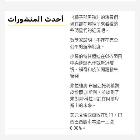
《橘子郡男孩》的演員們
أحدث المنشورات
現在都在哪裡？來看看這
些明星們的近況吧。
數學家證明，不存在完全
公平的選舉制度。
小羅伯特甘迺迪在CNN節目
中與達娜巴什就新冠疫
情、福奇和疫苗問題發生
衝突
弗拉維奧·布里亞托利稱讚
皮埃爾·加斯利，並談到了
弗朗哥·科拉平託在阿爾卑
斯山的未來。
美元兌雷亞爾收在5.11，巴
西巴西股市本週一上漲
0.80%。