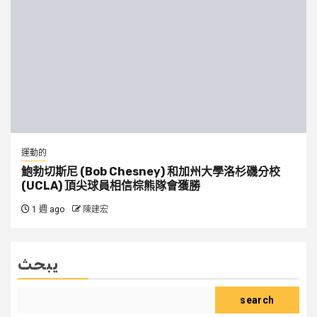
運動的
鮑勃切斯尼 (Bob Chesney) 和加州大學洛杉磯分校
(UCLA) 頂尖球員相信棕熊隊會獲勝
1 週 ago
陳建宏
يبحث
search