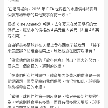
“在體育場內，2026 年 FIFA 世界盃的水瓶價格將與每
個體育場舉辦的其他賽事保持一致。”
根據《The Athletic》報道，去年夏天在美國舉行的世
俱杯上，瓶裝水的價格為 4 美元至 6 美元（3 至 4.5 英
鎊之間）。
自由獅英格蘭球迷在 X 組上發布回應了新政策：「接下
來怎麼辦？防曬霜被禁止，球迷被迫在體育場購買？
「儘管他們為球員的『飲料休息』付出了巨大的努力，
但這是一個奇怪的、遲到的改變。
「在我們所有的討論中，體育場內免費水的供應是一個
關鍵問題，國際足總向我們保證，情況會如此，球迷將
能夠攜帶自己的水瓶。
「當然，球迷們的第一個反應是，這只是最新的搶錢行
為。考慮到體育場有多熱，而且有很多露天場所，球迷