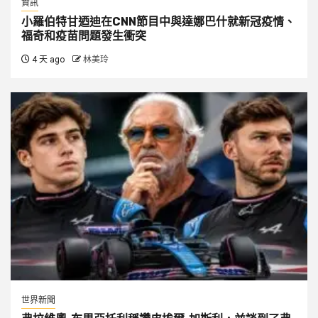
資訊
小羅伯特甘迺迪在CNN節目中與達娜巴什就新冠疫情、
福奇和疫苗問題發生衝突
4 天 ago
林美玲
世界新聞