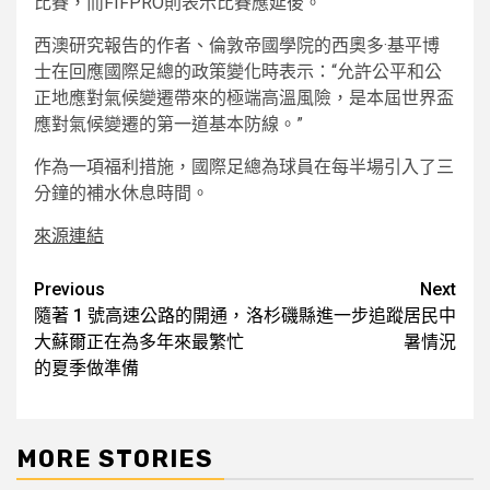
比賽，而FIFPRO則表示比賽應延後。
西澳研究報告的作者、倫敦帝國學院的西奧多·基平博
士在回應國際足總的政策變化時表示：“允許公平和公
正地應對氣候變遷帶來的極端高溫風險，是本屆世界盃
應對氣候變遷的第一道基本防線。”
作為一項福利措施，國際足總為球員在每半場引入了三
分鐘的補水休息時間。
來源連結
Post
Previous
Next
隨著 1 號高速公路的開通，
洛杉磯縣進一步追蹤居民中
navigation
大蘇爾正在為多年來最繁忙
暑情況
的夏季做準備
MORE STORIES