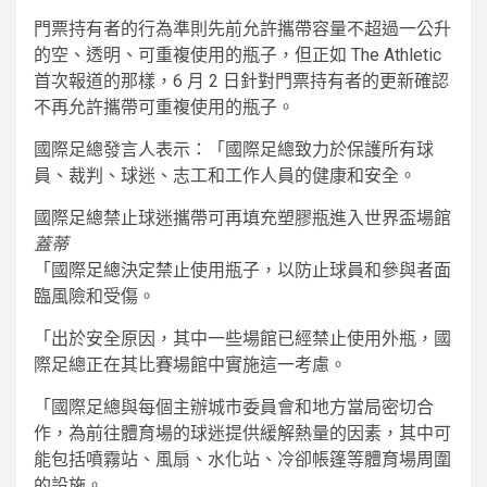
門票持有者的行為準則先前允許攜帶容量不超過一公升
的空、透明、可重複使用的瓶子，但正如 The Athletic
首次報道的那樣，6 月 2 日針對門票持有者的更新確認
不再允許攜帶可重複使用的瓶子。
國際足總發言人表示：「國際足總致力於保護所有球
員、裁判、球迷、志工和工作人員的健康和安全。
國際足總禁止球迷攜帶可再填充塑膠瓶進入世界盃場館
蓋蒂
「國際足總決定禁止使用瓶子，以防止球員和參與者面
臨風險和受傷。
「出於安全原因，其中一些場館已經禁止使用外瓶，國
際足總正在其比賽場館中實施這一考慮。
「國際足總與每個主辦城市委員會和地方當局密切合
作，為前往體育場的球迷提供緩解熱量的因素，其中可
能包括噴霧站、風扇、水化站、冷卻帳篷等體育場周圍
的設施。