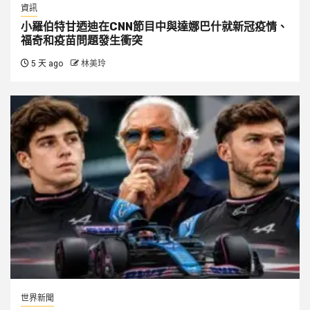
資訊
小羅伯特甘迺迪在CNN節目中與達娜巴什就新冠疫情、
福奇和疫苗問題發生衝突
5 天 ago
林美玲
世界新聞