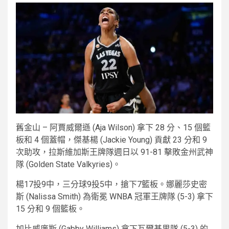
舊金山 – 阿賈威爾遜 (Aja Wilson) 拿下 28 分、15 個籃
板和 4 個蓋帽，傑基楊 (Jackie Young) 貢獻 23 分和 9
次助攻，拉斯維加斯王牌隊週日以 91-81 擊敗金州武神
隊 (Golden State Valkyries)。
楊17投9中，三分球9投5中，搶下7籃板。娜麗莎史密
斯 (Nalissa Smith) 為衛冕 WNBA 冠軍王牌隊 (5-3) 拿下
15 分和 9 個籃板。
加比威廉斯 (Gabby Williams) 拿下瓦爾基里隊 (5-3) 的