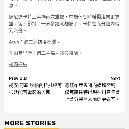
息。
陳尼迪卡特上半場兩次重傷，中場休息時緩慢走向更衣
室，第三節打了一分多鐘就離場了。卡特在九分鐘內得
到六分。
Aces：週二造訪洛杉磯。
瓦爾基里斯：週二主場迎戰波特蘭。
來源連結
Post
Previous
Next
胡安·何塞·坎帕內拉批評阿
德茲布萊恩特向媒體辯稱，
navigation
根廷配音電影的興起
傑克森達特出現在川普集會
上會分裂巨人隊的更衣室。
MORE STORIES