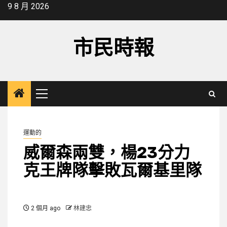
Skip
9 8 月 2026
to
content
市民時報
Primary
Menu
運動的
威爾森兩雙，楊23分力
克王牌隊擊敗瓦爾基里隊
2 個月 ago
林建忠