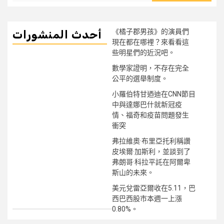
《橘子郡男孩》的演員們
أحدث المنشورات
現在都在哪裡？來看看這
些明星們的近況吧。
數學家證明，不存在完全
公平的選舉制度。
小羅伯特甘迺迪在CNN節目
中與達娜巴什就新冠疫
情、福奇和疫苗問題發生
衝突
弗拉維奧·布里亞托利稱讚
皮埃爾·加斯利，並談到了
弗朗哥·科拉平託在阿爾卑
斯山的未來。
美元兌雷亞爾收在5.11，巴
西巴西股市本週一上漲
0.80%。