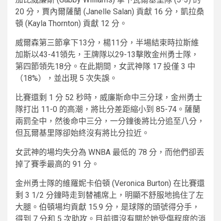
20 分，賈內爾薩蘭 (Janelle Salan) 貢獻 16 分，凱拉桑
頓 (Kayla Thornton) 貢獻 12 分。
威爾森第三節拿下13分，楊11分，半場結束時拉斯維
加斯以43-41領先，王牌隊以29-13擊敗金州勇士隊，
第四節領先18分。在此期間，女武神隊 17 投僅 3 中
（18%），並出現 5 次失誤。
比賽還剩 1 分 52 秒時，威廉斯命中三分球，金州勇士
隊打出 11-0 的高潮，將比分差距縮小到 85-74。薩蘭
兩罰全中，然後命中三分，一分鐘後將比分追至八分，
但瓦爾基里隊卻始終沒有將比分拉近。
女武神的場均失分為 WNBA 最低的 78 分，而他們卻丟
掉了賽季最高的 91 分。
金州勇士隊的維羅妮卡伯頓 (Veronica Burton) 在比賽還
剩 3 1/2 分鐘時走到替補席上，明顯不舒服地摀住了左
大腿。伯頓場均貢獻 15.9 分，是球隊的頭號得分手，
得到 7 分和 5 次助攻。目前還沒有關於她受傷程度的消