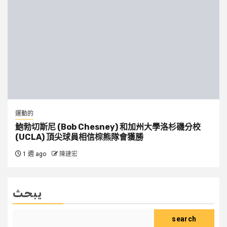
運動的
鮑勃切斯尼 (Bob Chesney) 和加州大學洛杉磯分校
(UCLA) 頂尖球員相信棕熊隊會獲勝
1 週 ago
陳建宏
يبحث
search