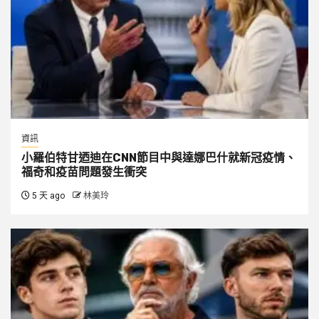
資訊
小羅伯特甘迺迪在CNN節目中與達娜巴什就新冠疫情、
福奇和疫苗問題發生衝突
5 天 ago
林美玲