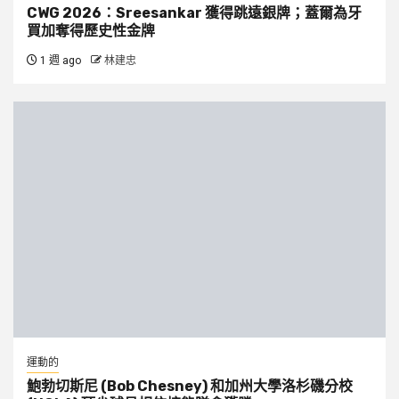
CWG 2026：Sreesankar 獲得跳遠銀牌；蓋爾為牙
買加奪得歷史性金牌
1 週 ago
林建忠
運動的
鮑勃切斯尼 (Bob Chesney) 和加州大學洛杉磯分校