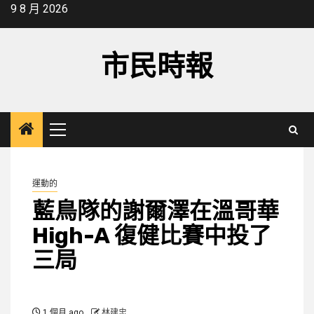
Skip
9 8 月 2026
to
content
市民時報
Primary
Menu
運動的
藍鳥隊的謝爾澤在溫哥華
High-A 復健比賽中投了
三局
1 個月 ago
林建忠