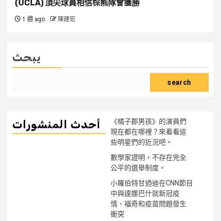
(UCLA) 頂尖球員相信棕熊隊會獲勝
1 週 ago
陳建宏
يبحث
search
《橘子郡男孩》的演員們
أحدث المنشورات
現在都在哪裡？來看看這
些明星們的近況吧。
數學家證明，不存在完全
公平的選舉制度。
小羅伯特甘迺迪在CNN節目
中與達娜巴什就新冠疫
情、福奇和疫苗問題發生
衝突