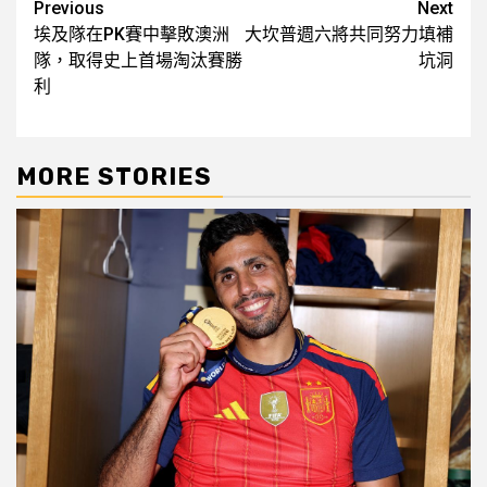
Post
Previous
Next
埃及隊在PK賽中擊敗澳洲
大坎普週六將共同努力填補
navigation
隊，取得史上首場淘汰賽勝
坑洞
利
MORE STORIES