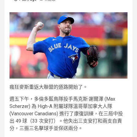
瘋狂麥斯重返大聯盟的道路開始了。
週五下午，多倫多藍鳥隊投手馬克斯·謝爾澤 (Max
Scherzer) 為 High-A 附屬球隊溫哥華加拿大人隊
(Vancouver Canadians) 進行了康復訓練，在三局中投
出 49 球（33 次安打）。他失出三支安打和兩支自責
分，三振三名擊球手並保送兩分。