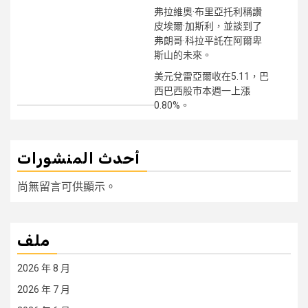
弗拉維奧·布里亞托利稱讚
皮埃爾·加斯利，並談到了
弗朗哥·科拉平託在阿爾卑
斯山的未來。
美元兌雷亞爾收在5.11，巴
西巴西股市本週一上漲
0.80%。
أحدث المنشورات
尚無留言可供顯示。
ملف
2026 年 8 月
2026 年 7 月