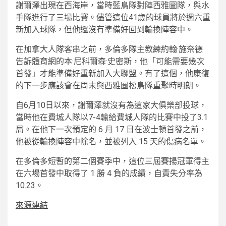
謝爾澤出現在西海岸，當時藍鳥隊對陣西雅圖隊，與水
手隊進行了三場比賽。儘管這位41歲的球員將於週六重
新加入球隊，但他還沒有準備好回到輪換陣容中。
在加拿大人隊客串之前，多倫多隊主教練約翰·施奈德
告訴體育網的本·尼科爾森·史密斯，他「可能需要幾次
首發」才能準備好重新加入大聯盟。有了這個，他康復
的下一步應該會在周末與西雅圖松鳥隊重聚時明朗。
自6月10日以來，謝爾澤就沒有為這家大俱樂部投球，
當時他在費城人隊以7-4輸給費城人隊的比賽中投了3.1
局。在他下一次預定的 6 月 17 日在波士頓首發之前，
他被從輪換陣容中除名，並被列入 15 天的傷病名單。
在多倫多短暫的第二個賽季中，這位三屆賽揚冠軍得主
在六場首發中取得了 1 勝 4 負的成績，自責失分率為
10.23。
來源連結