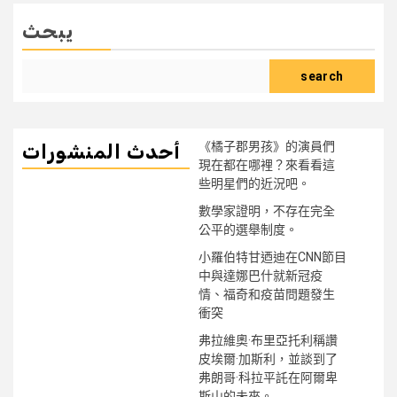
يبحث
search
《橘子郡男孩》的演員們
أحدث المنشورات
現在都在哪裡？來看看這
些明星們的近況吧。
數學家證明，不存在完全
公平的選舉制度。
小羅伯特甘迺迪在CNN節目
中與達娜巴什就新冠疫
情、福奇和疫苗問題發生
衝突
弗拉維奧·布里亞托利稱讚
皮埃爾·加斯利，並談到了
弗朗哥·科拉平託在阿爾卑
斯山的未來。