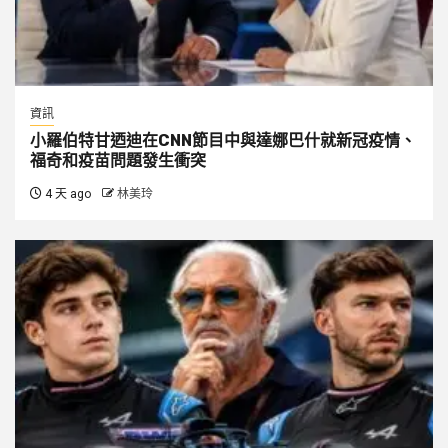
資訊
小羅伯特甘迺迪在CNN節目中與達娜巴什就新冠疫情、
福奇和疫苗問題發生衝突
4 天 ago
林美玲