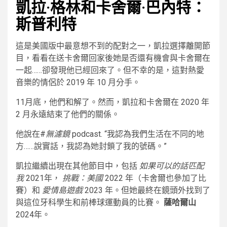
凱拉·格林和卡舍爾·巴內特：
斯普利特
這是美國版中最意想不到的配對之一，凱拉選擇離開節
目，看看在送卡舍爾回家後她是否還有機會與卡舍爾在
一起……卻發現他已經回來了。但不幸的是，這對熱愛
音樂的情侶於 2019 年 10 月分手。
11月底，他們和解了。然而，凱拉和卡舍爾在 2020 年
2 月永遠結束了他們的關係。
他說在#
無濾鏡
podcast. “我認為我們生活在不同的地
方……說實話，我認為她封鎖了我的號碼。”
凱拉繼續出現在其他節目中，包括
如果可以的話匹配
我
2021年，
挑戰：美國
2022 年（卡舍爾也參加了比
賽）和
愛情島遊戲
2023 年。但她最終在鏡頭外找到了
與這位牙科學生和前棒球運動員的比賽。
薩哈爾山
2024年。