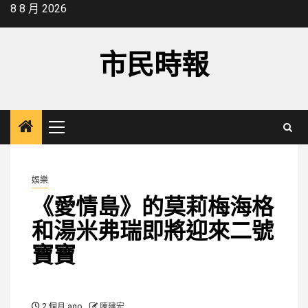
Skip
8 8 月 2026
to
content
市民時報
Primary
Menu
娛樂
《愛情島》的莫莉梅海格
和湯米弗瑞即將迎來二號
寶寶
2 個月 ago
陳建宏