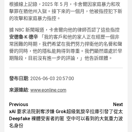
根據線上記錄，2025 年 5 月，卡舍爾因家庭暴力和攻
擊罪在猶他州入獄。接下來的一個月，他被指控犯下新
的攻擊和家庭暴力指控。
據 NBC 新聞報道，卡舍爾向他的律師否認了這些指控
安德魯·K·德辛
「我的客戶和他的家人正在經歷一個非
常困難的時期，我們希望在我們努力捍衛他的名譽和聲
譽的同時，他的隱私能夠得到尊重。我們顯然還處於早
期階段，目前沒有進一步的評論，」他告訴媒體。
發布日期:
2026-06-03 20:57:00
來源連結:
www.eonline.com
Post
Previous
Next
xAI 要求法院剝奪涉嫌 Grok
超級氣旋辛拉庫引發了從太
navigation
Deepfake 裸體受害者的匿
空中可以看到的大氣重力波
名身份