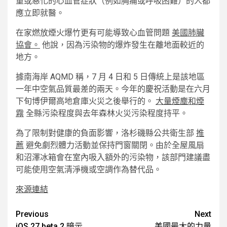
重或惡化的心血管症狀（例如胸痛或呼吸困難）的人都
應立即就醫。
在家燃放煙火爆竹更有可能導致心血管問題
美國肺臟
協會。
他說，因為污染物的爆炸發生在離地面較近的
地方。
據南海岸 AQMD 稱，7 月 4 日和 5 日傳統上是該地區
一年中空氣品質最差的兩天。今年的慶祝活動是在六月
下旬博伊爾高地倉庫火災之後舉行的。
大量煙塵和煙
霧
全縣污染程度與去年森林火災污染程度持平。
為了限制對健康的負面影響，洛杉磯縣公共衛生部
推
薦
避免劇烈體力活動並保持門窗關閉。由於全屋風扇
和沼澤冰箱會在室內吸入額外的污染物，該部門建議盡
可能使用空氣清淨機或空調作為替代品。
來源連結
Post
Previous
Next
iOS 27 beta 2 暗示
美國最大的力量