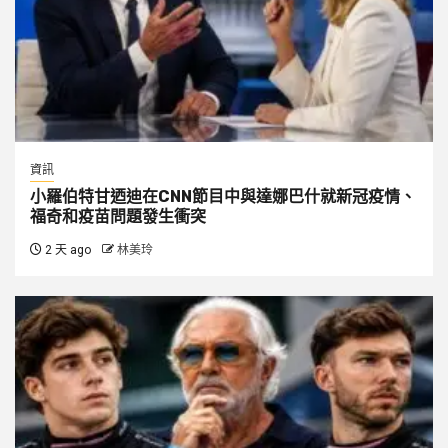
資訊
小羅伯特甘迺迪在CNN節目中與達娜巴什就新冠疫情、
福奇和疫苗問題發生衝突
2 天 ago
林美玲