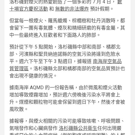
洛杉磯對煙火的熱愛創造了一個多彩的 7 月 4 日，
數
十場官方慶祝活動
和
無數的非法爆炸
預計假期。
但當每一根煙火、羅馬蠟燭、棕櫚樹和牡丹消散時，都
會留下一團有毒氣體、煙灰和精細研磨的有毒金屬，其
中一些最終進入狂歡者和下面路人的肺部。
預計從下午 5 點開始，洛杉磯縣中部和南部、橘郡北
部、河濱縣和聖貝納迪諾縣的空氣污染將達到危險水
平。週六下午至下午 3 點週日，據報道
南海岸空氣品
質管理區
。洛杉磯縣北部和橘郡南部的空氣品質預計也
會出現不健康的情況。
據南海岸 AQMD 的一份報告稱，由於微風和煙火活動
增加導致煙霧增加，預計週六傍晚後污染水平將會上
升。煤煙和顆粒物可能會保留到週日下午，然後才會被
風吹散。
據報導，與煙火相關的污染可能導致咳嗽、呼吸問題、
氣喘發作和心臟病發作
洛杉磯縣公共衛生
任何出現嚴