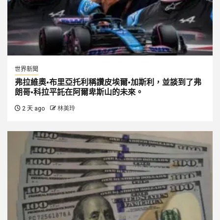
世界新聞
弗拉維奧·布里亞托利稱讚皮埃爾·加斯利，並談到了弗
朗哥·科拉平託在阿爾卑斯山的未來。
2 天 ago
林美玲