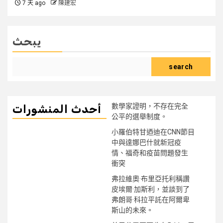
7 天 ago
陳建宏
يبحث
search
數學家證明，不存在完全
أحدث المنشورات
公平的選舉制度。
小羅伯特甘迺迪在CNN節目
中與達娜巴什就新冠疫
情、福奇和疫苗問題發生
衝突
弗拉維奧·布里亞托利稱讚
皮埃爾·加斯利，並談到了
弗朗哥·科拉平託在阿爾卑
斯山的未來。