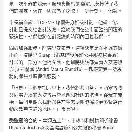
是一次平靜的演示。顧問奧斯馬爾·傑羅尼莫接待了我
們的團隊，現在一切都為了採取下一步行動，」他說。
市長補充說，TCE-MS 應優先分析該計劃。他說：“該
計劃已提交給審計法庭，鑑於我們在該市面臨的問題的
緊迫性，他們也將在創紀錄的時間內回复我們。”
關於加強服務，阿德里安表示，這項決定是在本週五做
出的，這將是 Sisep（市基礎設施和公共服務秘書處）
計畫的一部分。他補充說，他還將與該部負責人安德烈
·莫拉·布蘭當 (André Moura Brandão) 一起確定第一階段
將向哪些社區提供服務。
「但是，這個星期六早上，我們將共同努力。西塞普將
共同努力填補大坎普某些地區和社區的坑洼。從現在開
始，每個星期六我們都將前往需要團隊採取更多緊急行
動來改善道路的地區，」市長說。
受監管的合約 –
本週五上午，市政府和機構關係秘書
Ulisses Rocha 以及基礎設施和公共服務秘書 André