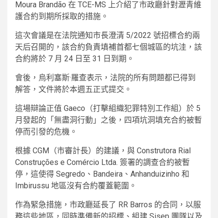
Moura Brandão 在 TCE-MS 上介紹了市政廳針對瀝青維
護合約到期所採取的措施。
這次會議是在法院通知市長澄清 5/2022 號招標合約兩
天后召開的，該合約負責填補首都七個城區的坑洼，該
合約將於 7 月 24 日至 31 日到期。
會後，烏利塞斯·羅查表示，法院的所有問題都已得到
解答，文件將於本週五正式提交。
這場辯論正值 Gaeco（打擊組織犯罪特別工作組）於 5
月發起的「無盡洞行動」之後，四項坑洞填充合約被暫
停而引發的危機。
根據 CGM（市審計長）的建議，與 Construtora Rial
Construções e Comércio Ltda. 簽署的調查合約被暫
停，這使得 Segredo、Bandeira、Anhanduizinho 和
Imbirussu 地區沒有合約覆蓋範圍。
作為緊急措施，市政廳延長了 RR Barros 的合同，以服
務這些地區，同時準備新的招標、組建 Sisep 團隊以及