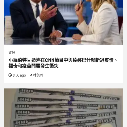
資訊
小羅伯特甘迺迪在CNN節目中與達娜巴什就新冠疫情、
福奇和疫苗問題發生衝突
3 天 ago
林美玲