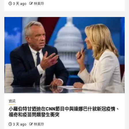
3 天 ago
林美玲
資訊
小羅伯特甘迺迪在CNN節目中與達娜巴什就新冠疫情、
福奇和疫苗問題發生衝突
3 天 ago
林美玲