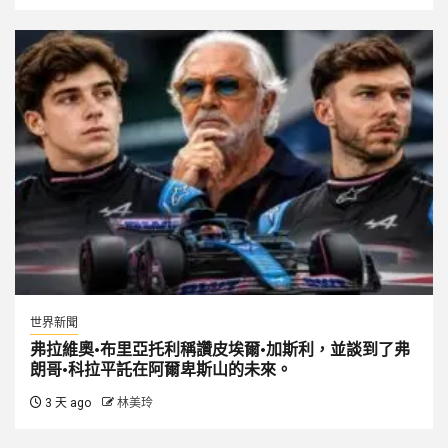
世界新聞
弗拉維奧·布里亞托利稱讚皮埃爾·加斯利，並談到了弗
朗哥·科拉平託在阿爾卑斯山的未來。
3 天 ago
林美玲