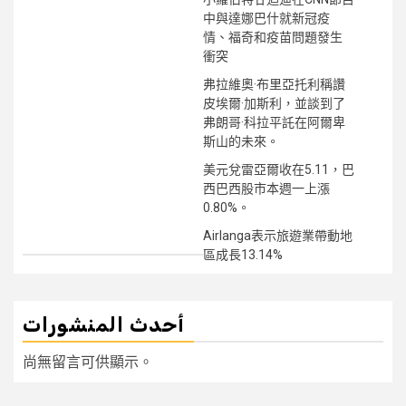
中與達娜巴什就新冠疫
情、福奇和疫苗問題發生
衝突
弗拉維奧·布里亞托利稱讚
皮埃爾·加斯利，並談到了
弗朗哥·科拉平託在阿爾卑
斯山的未來。
美元兌雷亞爾收在5.11，巴
西巴西股市本週一上漲
0.80%。
Airlanga表示旅遊業帶動地
區成長13.14%
أحدث المنشورات
尚無留言可供顯示。