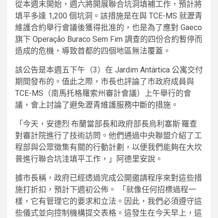
從本週末開始，週六將開展聯合坑洞填補工作，預計將
填平多達 1,200 個坑洞。該措施是在與 TCE-MS 就瀝青
維護合約舉行會議後獲得批准的，也是為了應對 Gaeco
旗下 Operação Buraco Sem Fim 調查的四份合約暫停而
造成的危機，導致首都的四個地區無法覆蓋。
該公告是本週五下午（3）在 Jardim Antártica 公寓交付
期間發布的。值此之際，市長也評論了市政府成員與
TCE-MS（南馬托格羅索州審計會議）上午舉行的會
議，會上討論了避免瀝青維護服務中斷的措施。
「今天，安德烈·布蘭當部長和政府部長烏利塞斯·羅查
對審計院進行了技術訪問。他們通過中央聯盟介紹了工
程部與公眾徵集有關的行動計劃，以便我們能夠在大坎
普進行聯合坑洼填平工作，」阿德里安說。
據市長稱，政府已經透過完成公開邀請程序來對這些措
施打折扣，預計下週初公佈。 「就像任何招標過程一
樣，它有管理它的要求和立法。因此，我們必須遵守這
些儀式並向控制機構提交表格。這發生在今天早上，這