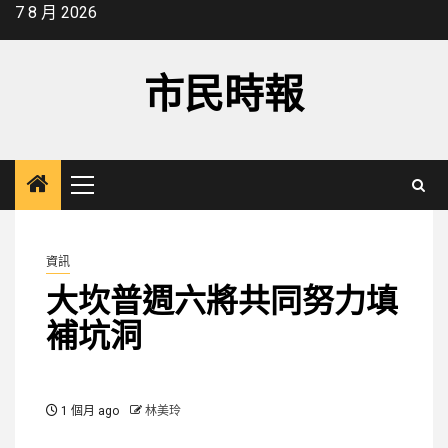
Skip
7 8 月 2026
to
content
市民時報
Primary
Menu
資訊
大坎普週六將共同努力填
補坑洞
1 個月 ago
林美玲