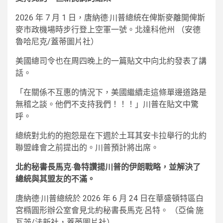
2026 年 7 月 1 日，唐納德·川普總統在俾斯麥離開俾斯
麥市政機場時步行登上空軍一號。北達科他州
（安德
魯哈尼克/蓋蒂圖片社）
美國總司令也在周四晚上的一篇貼文中向北約發表了講
話。
「在關係不互惠的情況下，美國繼續走這條單邊道路是
無稽之談。他們不支持我們！！！」川普在貼文中驚
呼。
總統對北約的抱怨是在下週於土耳其安卡拉舉行的北約
聯盟峰會之前提出的。川普預計將出席。
北約秘書長馬克·魯特讚揚川普的伊朗戰略，並解決了
總統與其盟友的不滿。
唐納德·川普總統於 2026 年 6 月 24 日在華盛頓特區白
宮橢圓形辦公室會見北約秘書長馬克·呂特。
（亞倫·施
瓦茨/法新社，蓋蒂圖片社）