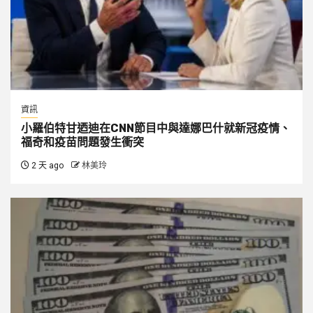
資訊
小羅伯特甘迺迪在CNN節目中與達娜巴什就新冠疫情、
福奇和疫苗問題發生衝突
2 天 ago
林美玲