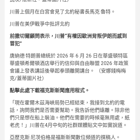
川普上個月在白宮會見了北約秘書長馬克·魯特。
川普在美伊戰爭中批評北約
前撒切爾顧問表示，川普“有權因歐洲背叛伊朗而感到
冒犯”
唐納德·特朗普總統於 2026 年 6 月 26 日在華盛頓特區
華盛頓希爾頓酒店舉行的信仰與自由聯盟 2026 年政策
會議上發表講話後舉起拳頭離開講台。
（安娜錢梅梅
克/蓋蒂圖片社）
點擊此處下載福克斯新聞應用程式。
「現在霍爾木茲海峽局勢已經結束，我接到北約的電
話，詢問我們是否需要幫助。我告訴他們遠離。除非他
們只是想在船上裝油。他們在需要的時候毫無用處，紙
老虎！」川普在4月中旬的社群媒體貼文中如實說道。
亞歷克斯·尼茨伯格是福斯新聞數位頻道的撰稿人。