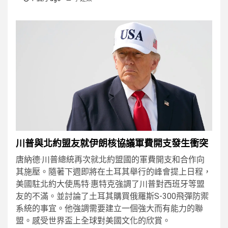
川普與北約盟友就伊朗核協議軍費開支發生衝突
唐納德·川普總統再次就北約盟國的軍費開支和合作向
其施壓。隨著下週即將在土耳其舉行的峰會提上日程，
美國駐北約大使馬特·惠特克強調了川普對西班牙等盟
友的不滿。並討論了土耳其購買俄羅斯S-300飛彈防禦
系統的事宜。他強調需要建立一個強大而有能力的聯
盟。感受世界盃上全球對美國文化的欣賞。