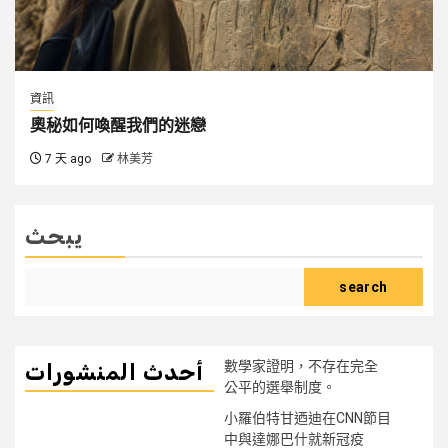
資訊
奧秘如何喚醒我們的迷戀
7 天 ago
林美芳
يبحث
search
數學家證明，不存在完全
أحدث المنشورات
公平的選舉制度。
小羅伯特甘迺迪在CNN節目
中與達娜巴什就新冠疫