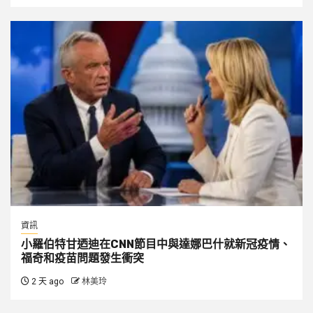
資訊
小羅伯特甘迺迪在CNN節目中與達娜巴什就新冠疫情、
福奇和疫苗問題發生衝突
2 天 ago
林美玲