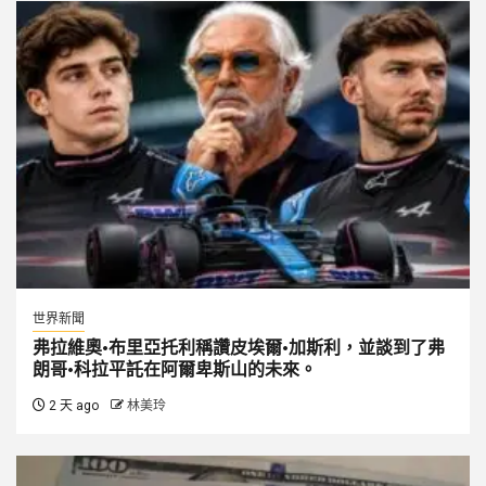
世界新聞
弗拉維奧·布里亞托利稱讚皮埃爾·加斯利，並談到了弗
朗哥·科拉平託在阿爾卑斯山的未來。
2 天 ago
林美玲