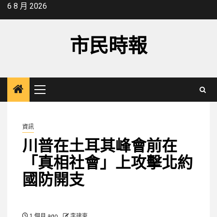
Skip
6 8 月 2026
to
content
市民時報
Primary
Menu
資訊
川普在土耳其峰會前在
「真相社會」上攻擊北約
國防開支
1 個月 ago
李建東