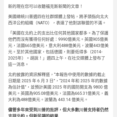
新的
現在您可以收聽福克斯新聞的文章！
美國總統川普週四在社群媒體上發帖，將矛頭指向北大
西洋公約組織（NATO），表達了他對該聯盟的不滿。
「美國在北約上的支出比任何其他國家都多。為了保護
他們而沒有獲得任何好處：9990億美元。英國905億美
元，法國665億美元，意大利488億美元，波蘭443億美
元。至於其他國家，包括德國，則要低得多（2014-
2025年）。胡說！」週四上午，在社交媒體上發布了
這一消息。
北約披露的資訊解釋道，“本報告中使用的數據的截止
日期是 2025 年 6 月 3 日”，“2024 年和 2025 年的數據
為估計值”，並預計美國 2025 年的國防開支為 9800 億
美元。英國為905.08億美元，法國為665.31億美元，義
大利為488億美元。波蘭為 443.14 億美元。
儘管多年來受到川普的批評，但大多數川普支持者仍然
支持北約。但新民調的結果