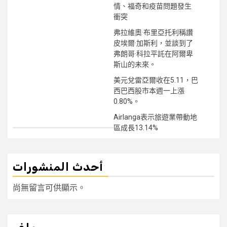
情、福奇和疫苗問題發生
衝突
弗拉維奧·布里亞托利稱讚
皮埃爾·加斯利，並談到了
弗朗哥·科拉平託在阿爾卑
斯山的未來。
美元兌雷亞爾收在5.11，巴
西巴西股市本週一上漲
0.80%。
Airlanga表示旅遊業帶動地
區成長13.14%
أحدث المنشورات
尚無留言可供顯示。