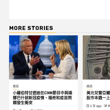
MORE STORIES
資訊
資訊
小羅伯特甘迺迪在CNN節目中與達
美元兌雷亞爾
娜巴什就新冠疫情、福奇和疫苗問
股市本週一上
題發生衝突
2 天 ago