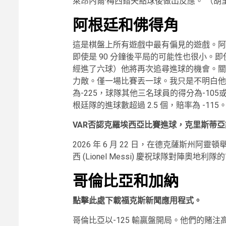
萊昂內爾·梅西錯失點球後做出反應。
（胡
阿根廷和佛得角
這是棋盤上所有遊戲中最有偏見的遊戲。阿根廷隊
即使是 90 分鐘後平局的可能性也很小。
經進了六球）他將再次追尋進球的機會。關
力敵。僅一場比賽丟一球。我只是不明白他
為-225，球隊其他三名球員的得分為-1
根廷隊的進球數超過 2.5 個，賠率為 -115
VAR否認克羅埃西亞比賽進球，克里斯蒂亞
2026 年 6 月 22 日，在德克薩斯州阿
西 (Lionel Messi) 慶祝球隊對陣奧地利
哥倫比亞和加納
點擊此處下載福克斯新聞應用程式。
哥倫比亞以-125 輸贏盤開局。他們的賭注