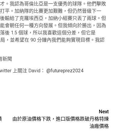
才。我認為哥倫比亞是一支優秀的球隊。他們擊敗
打平。加納隊的比賽更加艱難，但仍然晉級下一
後輸給了克羅埃西亞，加納小組賽只丟了兩球。但
能會朝任何一種方向發展。但我傾向於勝出，因為
落後 1.5 個球，所以我喜歡這個分差，但它是
局，並希望在 90 分鐘內我們能夠實現目標。我認
體育新聞
er 上關注 David：
@futureprez2024
Next
積
由於原油價格下跌，進口版價格跌破丹格特煉
油廠價格