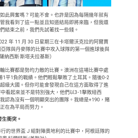
如此興奮嗎？可能不會。也許是因為每隔幾年就有
管我看到了這一點並且知道結局即將來臨，但我還
們結束之前，我們先試著找一些錢。
於 2022 年 11 月 30 日星期三在卡塔爾沃克拉的阿爾賈
大利亞隊與丹麥隊的比賽中攻入球隊的第一個進球後與
薩納西斯·斯塔夫拉基斯）
輪比賽都是勢均力敵的比賽。澳洲在這場比賽中處
1平1負的戰績。他們輕鬆擊敗了土耳其。隨後0-2
超級大國。但你可能會發現自己在這方面取得了進
中看起來並不是特別強大，他們以3-1擊敗紐西
我認為沒有一個明顯突出的團隊。我總是+190，賭
正在為平局而努力。
發生衝突。
靈頓舉行的世界盃 J 組對陣奧地利的比賽中，阿根廷隊的