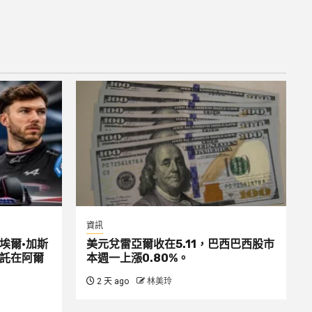
資訊
埃爾·加斯
美元兌雷亞爾收在5.11，巴西巴西股市
平託在阿爾
本週一上漲0.80%。
2 天 ago
林美玲