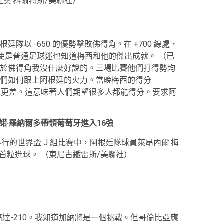
里奧·科爾特斯/美聯社）
以 -650 的優勢擊敗佛得角。在 +700 線處，
即使是普通足球迷也知道梅西和他的傑出成就。 （已
於佛得角我沒什麼好說的。三場比賽他們打得勢均
們如何跟上阿根廷的火力。當晚梅西的得分
05或更差。這意味著人們期望很多人都能得分。要求阿
。
諾·羅納爾多帶領葡萄牙進入16強
靈頓舉行的世界盃 J 組比賽中，阿根廷隊球員萊昂內爾·梅
隊的首粒進球。
（東尼古鐵雷斯/美聯社）
高達-210。我知道加納將是一個挑戰。但哥倫比亞應