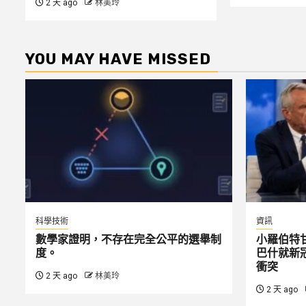
2 天 ago
林美玲
YOU MAY HAVE MISSED
科學技術
資訊
數學家證明，不存在完全公平的選舉制
小羅伯特
度。
巴什就新
衝突
2 天 ago
林美玲
2 天 ago