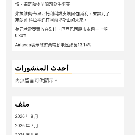
情、福奇和疫苗問題發生衝突
弗拉維奧·布里亞托利稱讚皮埃爾·加斯利，並談到了
弗朗哥·科拉平託在阿爾卑斯山的未來。
美元兌雷亞爾收在5.11，巴西巴西股市本週一上漲
0.80%。
Airlanga表示旅遊業帶動地區成長13.14%
أحدث المنشورات
尚無留言可供顯示。
ملف
2026 年 8 月
2026 年 7 月