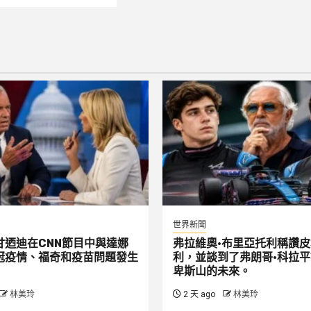
世界新聞
甘迺迪在CNN節目中與達娜
弗拉維奧·布里亞托利稱讚皮
冠疫情、福奇和疫苗問題發生
利，並談到了弗朗哥·科拉
卑斯山的未來。
林美玲
2 天 ago
林美玲