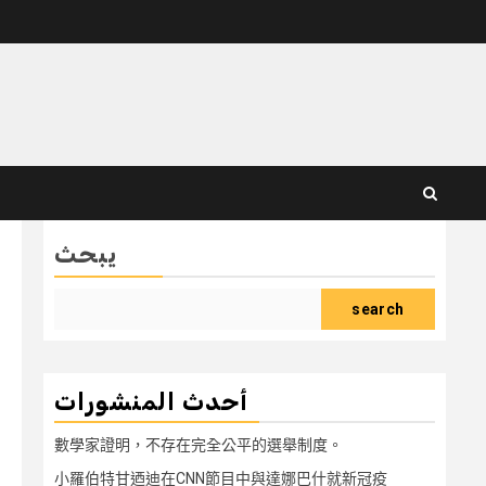
يبحث
search
أحدث المنشورات
數學家證明，不存在完全公平的選舉制度。
小羅伯特甘迺迪在CNN節目中與達娜巴什就新冠疫