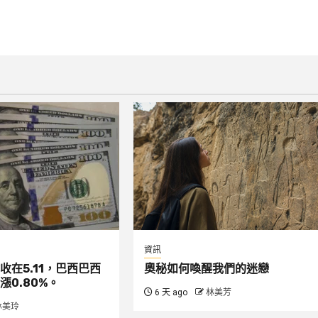
資訊
收在5.11，巴西巴西
奧秘如何喚醒我們的迷戀
漲0.80%。
6 天 ago
林美芳
林美玲