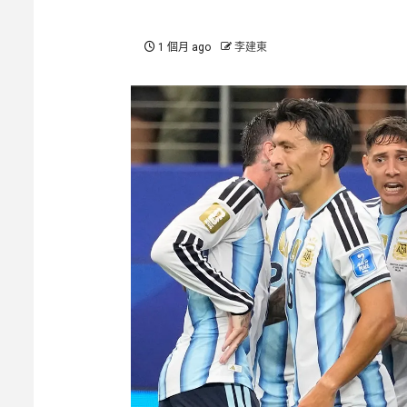
1 個月 ago
李建東