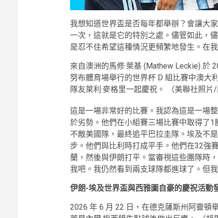
我想知道世界盃是否每年都舉辦？會讓大家
一次，這就是它的特別之處。儘管如此，儘
是忍不住希望這種情況更頻繁地發生。在我
來自澳洲的馬修·萊基 (Mathew Leckie) 
努布體育場舉行的世界杯 D 組比賽中澳
隊友萊利·麥格里一起慶祝。
（美聯社照片/
這是一場非常好的比賽。我認為這是一場整
於劣勢。他們在小組賽三場比賽中取得了1勝
不敵美國隊，最終追平巴拉圭隊。埃及不是
步。他們與比利時打成平手。他們在32強賽
蘭，然後與伊朗打平。當審視這些團隊時，
我吧。我仍然看到兩支球隊都進球了。但我
伊朗-埃及世界盃與西雅圖自豪的慶祝活動
2026 年 6 月 22 日，在德克薩斯州阿