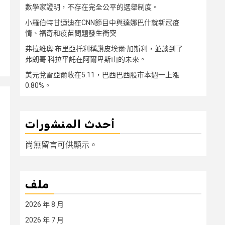
數學家證明，不存在完全公平的選舉制度。
小羅伯特甘迺迪在CNN節目中與達娜巴什就新冠疫
情、福奇和疫苗問題發生衝突
弗拉維奧·布里亞托利稱讚皮埃爾·加斯利，並談到了
弗朗哥·科拉平託在阿爾卑斯山的未來。
美元兌雷亞爾收在5.11，巴西巴西股市本週一上漲
0.80%。
أحدث المنشورات
尚無留言可供顯示。
ملف
2026 年 8 月
2026 年 7 月