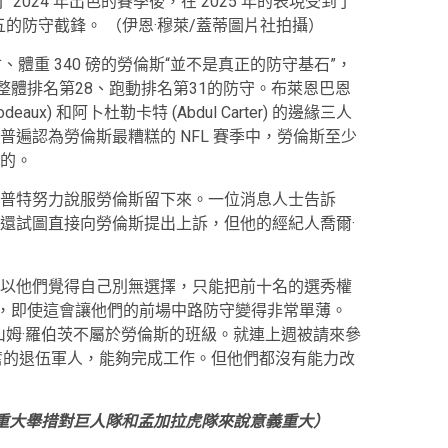
在經歷了 2024 年出色的賽季後，在 2025 年的表現受到了
五的防守截鋒。 （伊恩·穆萊/蓋蒂圖片社拍攝）
寸、體重 340 磅的勞倫斯“並不是真正的防守基石”，
整體排名第28、跑動排名第31的防守。布萊恩巴恩
ibodeaux) 和阿卜杜勒卡特 (Abdul Carter) 的邊緣三人
遍認為勞倫斯最糟糕的 NFL 賽季中，勞倫斯至少
的。
普特努力說服勞倫斯留下來。一位消息人士告訴
還試圖直接向勞倫斯提出上訴，但他的經紀人喬爾·
以他們覺得自己別無選擇，只能把前十名的選秀權
我，即使這會讓他們的前場中路防守變得非常單薄。
山姆·羅伯茨不屬於勞倫斯的班級。就連上週被請來參
業、勤奮的退伍軍人，能夠完成工作。但他們都沒有能力改
重大舉措對巨人隊和孟加拉虎隊來說意義重大
）