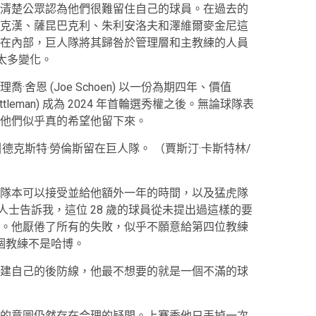
清楚公眾認為他們很難留住自己的球員。在過去的
克漢、薩昆巴​​克利、朱利安洛夫和澤維爾麥金尼這
在內部，巨人隊將其歸咎於管理層和主教練的人員
太多變化。
恩 (Joe Schoen) 以一份為期四年、價值
ettleman) 成為 2024 年首輪選秀權之後。無論球隊表
他們似乎真的希望他留下來。
德克斯特·勞倫斯留在巨人隊。 （賈斯汀·卡斯特林/
隊本可以接受並給他額外一年的時間，以及猛虎隊
息人士告訴我，這位 28 歲的球員從未提出過這樣的要
。他厭倦了所有的失敗，似乎不願意給第四位教練
個教練不是哈博。
建自己的後防線，他最不想要的就是一個不滿的球
的意圖仍然存在合理的疑問。上賽季他只丟掉一次