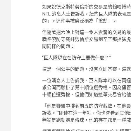
如果說德克斯特勞倫斯的交易是約翰哈博時
NFL 消息人士告訴我，紐約巨人隊的表
的」。這件事被廣泛稱為「搶劫」。
但隨著週六晚上對這一令人震驚的交易的最
職業碗防守截鋒勞倫斯交易到辛辛那提猛虎
問同樣的問題：
“巨人隊現在在防守上要做什麼？”
這是一個公平的問題，沒有立即答案。這就
一位消息人士告訴我，巨人隊本可以在兩週
求公開而懸掛了第十順位選秀權。因為儘管
十順位選秀權，但他們知道這筆交易會給他
「他是聯盟中排名前五的防守截鋒，在他最
訴我。 “即使在這一年裡，你也會看到其
無論是跑動還是傳球，他的存在都是一種威