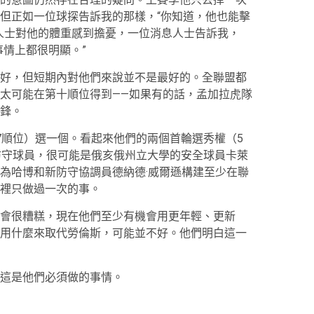
但正如一位球探告訴我的那樣，“你知道，他也能擊
人士對他的體重感到擔憂，一位消息人士告訴我，
事情上都很明顯。”
好，但短期內對他們來說並不是最好的。全聯盟都
太可能在第十順位得到——如果有的話，孟加拉虎隊
鋒。
7順位）選一個。看起來他們的兩個首輪選秀權（5
防守球員，很可能是俄亥俄州立大學的安全球員卡萊
將繼續為哈博和新防守協調員德納德·威爾遜構建至少在聯
裡只做過一次的事。
會很糟糕，現在他們至少有機會用更年輕、更新
用什麼來取代勞倫斯，可能並不好。他們明白這一
這是他們必須做的事情。