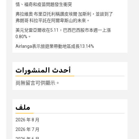
情、福奇和疫苗問題發生衝突
弗拉維奧·布里亞托利稱讚皮埃爾·加斯利，並談到了
弗朗哥·科拉平託在阿爾卑斯山的未來。
美元兌雷亞爾收在5.11，巴西巴西股市本週一上漲
0.80%。
Airlanga表示旅遊業帶動地區成長13.14%
أحدث المنشورات
尚無留言可供顯示。
ملف
2026 年 8 月
2026 年 7 月