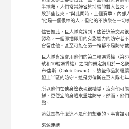
半擒殺，人們常常歸咎於持續的雙人包夾。
敗那些包夾。”與此同時，上個賽季，內部
“他是一個很棒的人，但他的不快樂在一切
儘管如此，巨人隊意識到，儘管這筆交易很
認為，一個即插即用的有影響力的防守者不
會留住他。甚至可能在第一輪都不是防守截
巨人隊肯定會用他們的第二輪選秀權（第3
號和10號選秀權）之間的鎖定將用於一名
布·唐斯（Caleb Downs）。這些作品
盟上半區的防守。這是勞倫斯在巨人隊七年
所以他們在他身邊表現很糟糕，沒有他可能
鮮、更便宜的身體來重建防守。然而，他們
點。
這就是為什麼這不是他們想要的。事實證明
來源連結