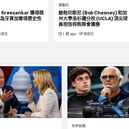
運動的
：Sreesankar 獲得跳
鮑勃切斯尼 (Bob Chesney) 和加
為牙買加奪得歷史性
州大學洛杉磯分校 (UCLA) 頂尖球
員相信棕熊隊會獲勝
林建忠
1 週 ago
陳建宏
世界新聞