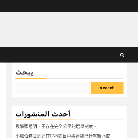
يبحث
search
أحدث المنشورات
數學家證明，不存在完全公平的選舉制度。
小羅伯特甘迺迪在CNN節目中與達娜巴什就新冠疫