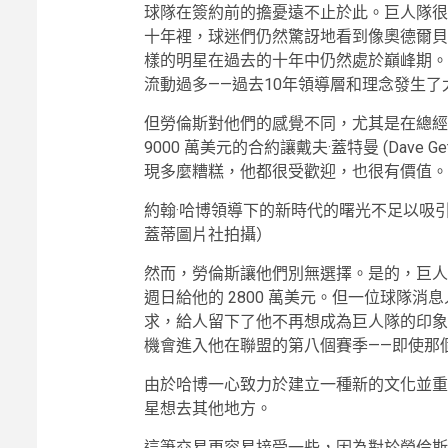
球隊在簽約前的擔憂遠不止於此。巨人隊很
十年裡，球迷們仍然驚訝地看到像奧德爾貝
樣的明星在過去的十年中仍然處於巔峰期。
流動過多——過去10年領導層和理念發生了
但勞倫斯對他們的感覺不同，尤其是在總經理喬·舍
9000 萬美元的合約讓戴夫·蓋特曼 (Dave G
現多麼糟糕，他都很受歡迎，也很有價值。
約翰·哈博領導下的新時代的曙光不足以吸引
蓋蒂圖片社拍攝）
然而，勞倫斯讓他們別無選擇。是的，巨人
週日給他的 2800 萬美元。但一位球隊消
求，給人留下了他不再想成為巨人隊的印象
機會進入他在聯盟的第八個賽季——即使那
由於哈博一心致力於建立一種新的文化並重
星想去其他地方。
這筆交易更容易接受一些，因為對於勞倫斯