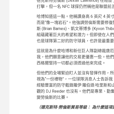
德克斯特勞倫斯 (Dexter Lawrence) 
打擊，但一名 NFC 球探仍然稱他是聯盟前
哈博知道這一點。他稱讚身高 6 英尺 4 英
而是“像一塊岩石”。他強調勞倫斯需要修復
斯 (Brian Barnes)、凱文蒂博多 (Kyvon Th
組蘊藏著巨大的希望和潛力。但即使在人們普
也是球隊第二好的防守球員，也許是最重要
這就是為什麼哈博和新任巨人隊副總裁唐厄
我，他們願意讓他的交易更優惠一些。他們
西格爾堅持一切都必須透過他來完成。
但他們的全場緊迫盯人並沒有發揮作用，所
視為“一份禮物”，一位球隊消息人士告訴
經驗豐富的防守截鋒羅伊·羅伯遜·哈里斯和
觀的 DJ Reeder 也沒有。他們是專
變勞倫斯的比賽。
（德克斯特·勞倫斯貿易等級：
為什麼這項