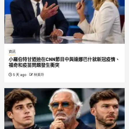
資訊
小羅伯特甘迺迪在CNN節目中與達娜巴什就新冠疫情、
福奇和疫苗問題發生衝突
5 天 ago
林美玲